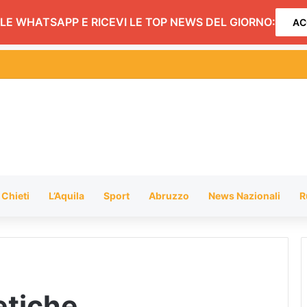
LE WHATSAPP E RICEVI LE TOP NEWS DEL GIORNO:
AC
Adricesta al 118 di Pescara una moto medica dedicata a Giampiero Pan
Chieti
L’Aquila
Sport
Abruzzo
News Nazionali
R
etiche