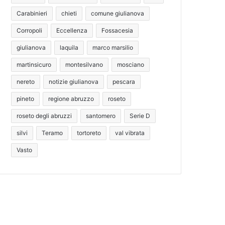
Carabinieri
chieti
comune giulianova
Corropoli
Eccellenza
Fossacesia
giulianova
laquila
marco marsilio
martinsicuro
montesilvano
mosciano
nereto
notizie giulianova
pescara
pineto
regione abruzzo
roseto
roseto degli abruzzi
santomero
Serie D
silvi
Teramo
tortoreto
val vibrata
Vasto