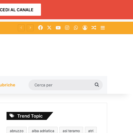
CEDI AL CANALE
Facebook
X
You Tube
Instagram
WhatsApp
Accedi
Un articolo a c
Barra lateral
zino
Cerca
ubriche
per
Trend Topic
abruzzo
alba adriatica
asl teramo
atri