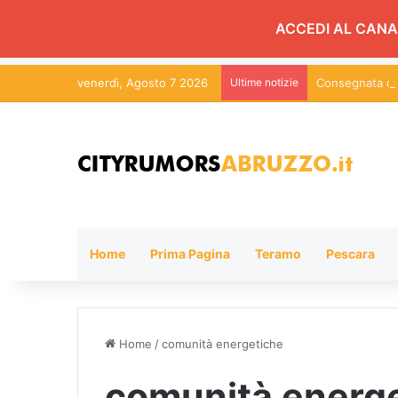
ACCEDI AL CANA
venerdì, Agosto 7 2026
Ultime notizie
Consegnata da 
Home
Prima Pagina
Teramo
Pescara
Home
/
comunità energetiche
comunità energ