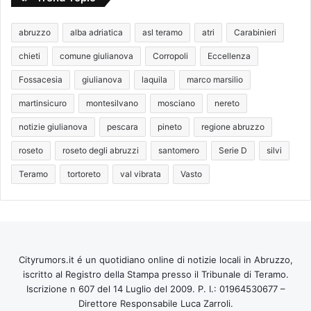
abruzzo
alba adriatica
asl teramo
atri
Carabinieri
chieti
comune giulianova
Corropoli
Eccellenza
Fossacesia
giulianova
laquila
marco marsilio
martinsicuro
montesilvano
mosciano
nereto
notizie giulianova
pescara
pineto
regione abruzzo
roseto
roseto degli abruzzi
santomero
Serie D
silvi
Teramo
tortoreto
val vibrata
Vasto
Cityrumors.it é un quotidiano online di notizie locali in Abruzzo,
iscritto al Registro della Stampa presso il Tribunale di Teramo.
Iscrizione n 607 del 14 Luglio del 2009. P. I.: 01964530677 –
Direttore Responsabile Luca Zarroli.