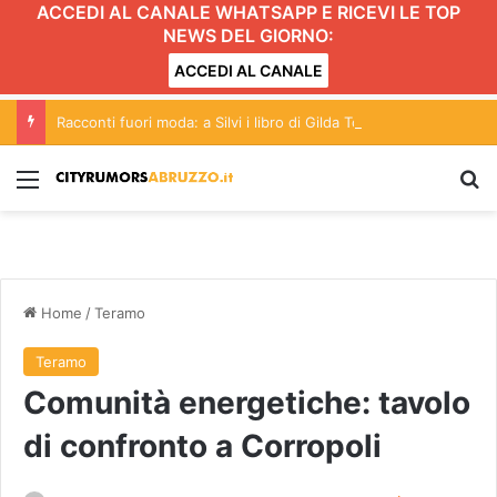
ACCEDI AL CANALE WHATSAPP E RICEVI LE TOP
NEWS DEL GIORNO:
ACCEDI AL CANALE
Racconti fuori moda: a Silvi i libro di Gilda Totaro
Menu
C
Home
/
Teramo
Teramo
Comunità energetiche: tavolo
di confronto a Corropoli