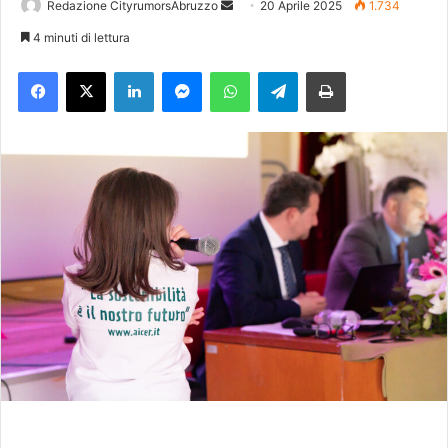
Redazione CityrumorsAbruzzo
I
20 Aprile 2025
1.734
n
4 minuti di lettura
v
Facebook
X
LinkedIn
Messenger
WhatsApp
Telegram
Stampa
i
a
u
n
'
e
m
a
i
l