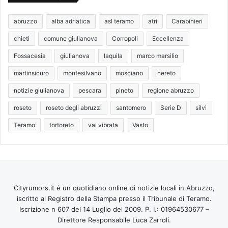
abruzzo
alba adriatica
asl teramo
atri
Carabinieri
chieti
comune giulianova
Corropoli
Eccellenza
Fossacesia
giulianova
laquila
marco marsilio
martinsicuro
montesilvano
mosciano
nereto
notizie giulianova
pescara
pineto
regione abruzzo
roseto
roseto degli abruzzi
santomero
Serie D
silvi
Teramo
tortoreto
val vibrata
Vasto
Cityrumors.it é un quotidiano online di notizie locali in Abruzzo,
iscritto al Registro della Stampa presso il Tribunale di Teramo.
Iscrizione n 607 del 14 Luglio del 2009. P. I.: 01964530677 –
Direttore Responsabile Luca Zarroli.