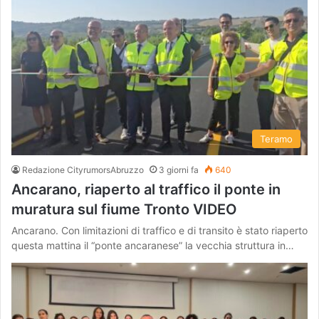
Teramo
Redazione CityrumorsAbruzzo
3 giorni fa
640
Ancarano, riaperto al traffico il ponte in
muratura sul fiume Tronto VIDEO
Ancarano. Con limitazioni di traffico e di transito è stato riaperto
questa mattina il “ponte ancaranese” la vecchia struttura in…