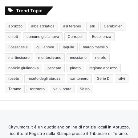
Trend Topic
abruzzo
alba adriatica
asl teramo
atri
Carabinieri
chieti
comune giulianova
Corropoli
Eccellenza
Fossacesia
giulianova
laquila
marco marsilio
martinsicuro
montesilvano
mosciano
nereto
notizie giulianova
pescara
pineto
regione abruzzo
roseto
roseto degli abruzzi
santomero
Serie D
silvi
Teramo
tortoreto
val vibrata
Vasto
Cityrumors.it é un quotidiano online di notizie locali in Abruzzo,
iscritto al Registro della Stampa presso il Tribunale di Teramo.