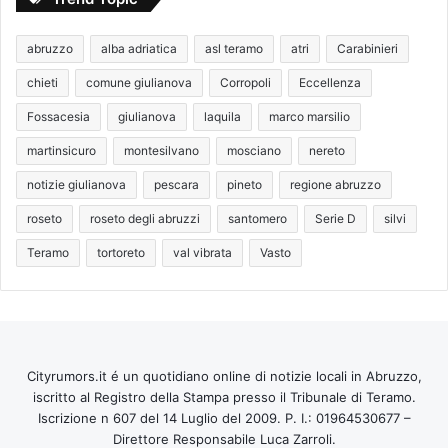
abruzzo
alba adriatica
asl teramo
atri
Carabinieri
chieti
comune giulianova
Corropoli
Eccellenza
Fossacesia
giulianova
laquila
marco marsilio
martinsicuro
montesilvano
mosciano
nereto
notizie giulianova
pescara
pineto
regione abruzzo
roseto
roseto degli abruzzi
santomero
Serie D
silvi
Teramo
tortoreto
val vibrata
Vasto
Cityrumors.it é un quotidiano online di notizie locali in Abruzzo,
iscritto al Registro della Stampa presso il Tribunale di Teramo.
Iscrizione n 607 del 14 Luglio del 2009. P. I.: 01964530677 –
Direttore Responsabile Luca Zarroli.