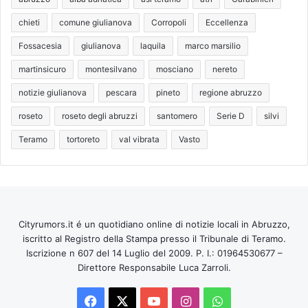
chieti
comune giulianova
Corropoli
Eccellenza
Fossacesia
giulianova
laquila
marco marsilio
martinsicuro
montesilvano
mosciano
nereto
notizie giulianova
pescara
pineto
regione abruzzo
roseto
roseto degli abruzzi
santomero
Serie D
silvi
Teramo
tortoreto
val vibrata
Vasto
Cityrumors.it é un quotidiano online di notizie locali in Abruzzo,
iscritto al Registro della Stampa presso il Tribunale di Teramo.
Iscrizione n 607 del 14 Luglio del 2009. P. I.: 01964530677 –
Direttore Responsabile Luca Zarroli.
Facebook
X
You
Instagram
WhatsApp