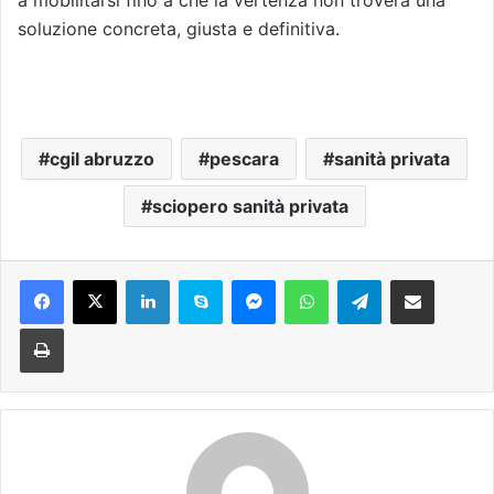
soluzione concreta, giusta e definitiva.
cgil abruzzo
pescara
sanità privata
sciopero sanità privata
Facebook
X
LinkedIn
Skype
Messenger
WhatsApp
Telegram
Condividi via mail
Stampa