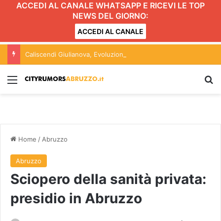
ACCEDI AL CANALE WHATSAPP E RICEVI LE TOP
NEWS DEL GIORNO:
ACCEDI AL CANALE
Caliscendi Giulianova, Evoluzione Sostenibile: “Cambiano le contestazioni, gli atti restano gli stessi”
Menu
C
Home
/
Abruzzo
Abruzzo
Sciopero della sanità privata:
presidio in Abruzzo