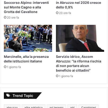
Soccorso Alpino: interventi
in Abruzzo nel 2026 cresce
sul Monte Cagno e alla
dello 0,9%
Grotta del Cavallone
23 ore fa
20 ore fa
Marcinelle, alta la presenza
Servizio idrico, Ascom
delle istituzioni italiane
Abruzzo: “la riforma rischia
di non portare alcun
1 giorno fa
beneficio ai cittadini”
1 giorno fa
Trend Topic
abruzzo
alba adriatica
asl teramo
atri
Carabinieri