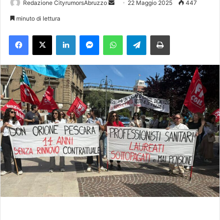
Redazione CityrumorsAbruzzo
I
22 Maggio 2025
447
n
minuto di lettura
v
Facebook
X
LinkedIn
Messenger
WhatsApp
Telegram
Stampa
i
a
u
n
'
e
m
a
i
l