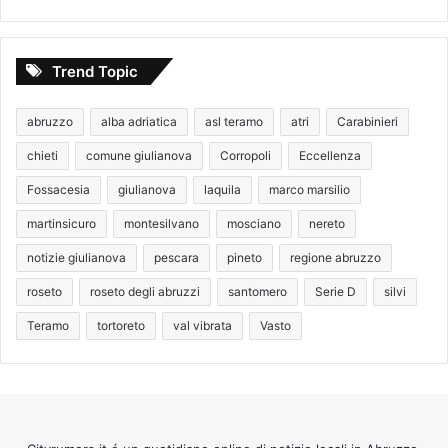
Trend Topic
abruzzo
alba adriatica
asl teramo
atri
Carabinieri
chieti
comune giulianova
Corropoli
Eccellenza
Fossacesia
giulianova
laquila
marco marsilio
martinsicuro
montesilvano
mosciano
nereto
notizie giulianova
pescara
pineto
regione abruzzo
roseto
roseto degli abruzzi
santomero
Serie D
silvi
Teramo
tortoreto
val vibrata
Vasto