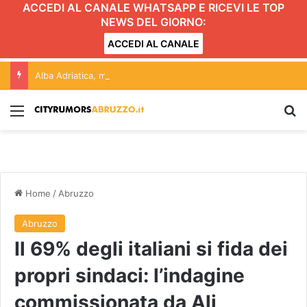
ACCEDI AL CANALE WHATSAPP E RICEVI LE TOP
NEWS DEL GIORNO:
ACCEDI AL CANALE
Alba Adriatica, movida e Gattopardo: conferenza aperta alle forze politiche. L’incontro
Menu
C
Home
/
Abruzzo
Abruzzo
Il 69% degli italiani si fida dei
propri sindaci: l’indagine
commissionata da Ali