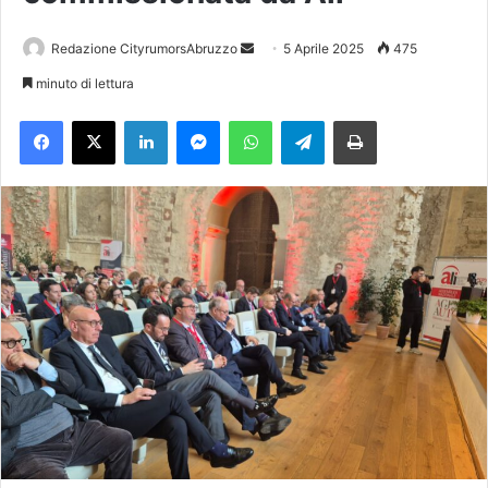
Redazione CityrumorsAbruzzo
I
5 Aprile 2025
475
n
minuto di lettura
v
Facebook
X
LinkedIn
Messenger
WhatsApp
Telegram
Stampa
i
a
u
n
'
e
m
a
i
l