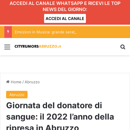
ACCEDI AL CANALE WHATSAPP E RICEVI LE TOP
NEWS DEL GIORNO:
ACCEDI AL CANALE
Emozioni in Musica: grande serata con i Tiromancino. Ora Serena Brancale
Menu
C
Home
/
Abruzzo
Abruzzo
Giornata del donatore di
sangue: il 2022 l’anno della
ripresa in Abruzzo