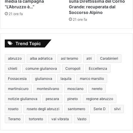
media la campagna
sulla Direttissima del Corno
“L’Abruzzo è…”
Grande: recuperata dal
Soccorso Alpino
21 ore fa
21 ore fa
Trend Topic
abruzzo
alba adriatica
asl teramo
atri
Carabinieri
chieti
comune giulianova
Corropoli
Eccellenza
Fossacesia
giulianova
laquila
marco marsilio
martinsicuro
montesilvano
mosciano
nereto
notizie giulianova
pescara
pineto
regione abruzzo
roseto
roseto degli abruzzi
santomero
Serie D
silvi
Teramo
tortoreto
val vibrata
Vasto