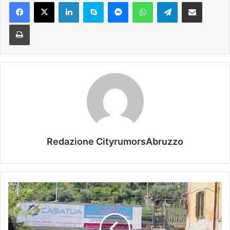
Facebook
X
LinkedIn
Skype
Messenger
WhatsApp
Telegram
Condividi via mail
Stampa
Redazione CityrumorsAbruzzo