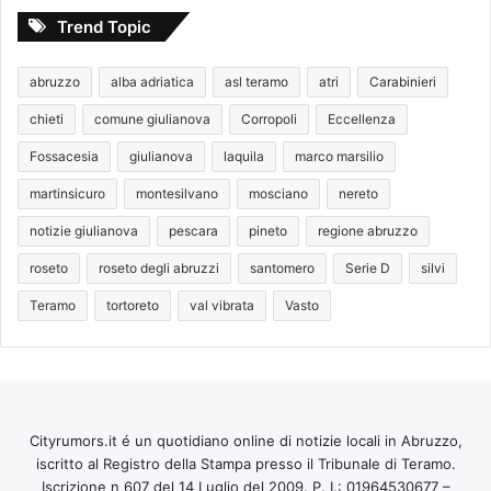
Trend Topic
abruzzo
alba adriatica
asl teramo
atri
Carabinieri
chieti
comune giulianova
Corropoli
Eccellenza
Fossacesia
giulianova
laquila
marco marsilio
martinsicuro
montesilvano
mosciano
nereto
notizie giulianova
pescara
pineto
regione abruzzo
roseto
roseto degli abruzzi
santomero
Serie D
silvi
Teramo
tortoreto
val vibrata
Vasto
Cityrumors.it é un quotidiano online di notizie locali in Abruzzo,
iscritto al Registro della Stampa presso il Tribunale di Teramo.
Iscrizione n 607 del 14 Luglio del 2009. P. I.: 01964530677 –