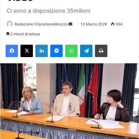
Ci sono a disposizione 35milioni
Redazione CityrumorsAbruzzo
I
13 Marzo 2026
364
n
2 minuti di lettura
v
Facebook
X
LinkedIn
Messenger
WhatsApp
Telegram
Stampa
i
a
u
n
'
e
m
a
i
l