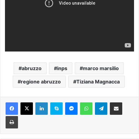
abruzzo
inps
marco marsilio
regione abruzzo
Tiziana Magnacca
Facebook
X
LinkedIn
Skype
Messenger
WhatsApp
Telegram
Condividi via mail
Stampa