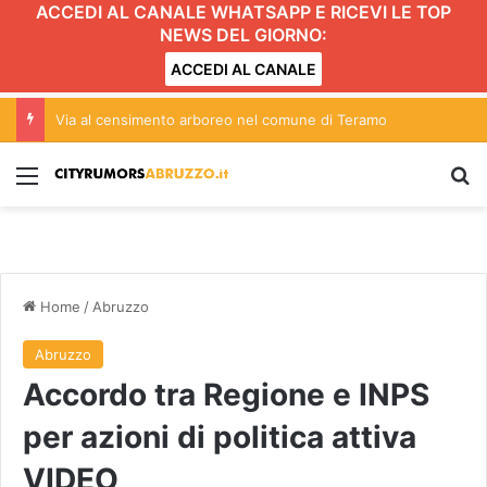
ACCEDI AL CANALE WHATSAPP E RICEVI LE TOP
NEWS DEL GIORNO:
ACCEDI AL CANALE
Emozioni in Musica: l’energia dilagante di Serena Brancale conquista Roseto
Menu
C
Home
/
Abruzzo
Abruzzo
Accordo tra Regione e INPS
per azioni di politica attiva
VIDEO