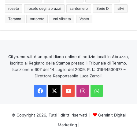
roseto
roseto degli abruzzi
santomero
Serie D
silvi
Teramo
tortoreto
val vibrata
Vasto
Cityrumors.it é un quotidiano online di notizie locali in Abruzzo,
iscritto al Registro della Stampa presso il Tribunale di Teramo.
Iscrizione n 607 del 14 Luglio del 2009. P. I.: 01964530677 –
Direttore Responsabile Luca Zarroli.
Facebook
X
You
Instagram
WhatsApp
Tube
© Copyright 2026, Tutti i diritti riservati |
Geminit Digital
Marketing
|