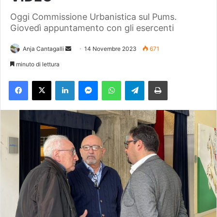
Oggi Commissione Urbanistica sul Pums.
Giovedì appuntamento con gli esercenti
Anja Cantagalli
I
14 Novembre 2023
671
n
minuto di lettura
v
Facebook
X
LinkedIn
Messenger
WhatsApp
Telegram
Stampa
i
a
u
n
'
e
m
a
i
l