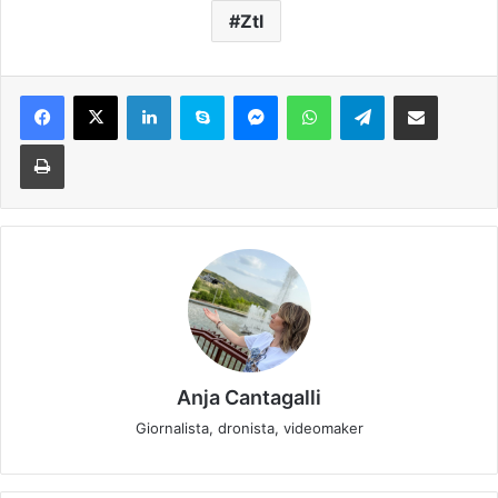
Ztl
Facebook
X
LinkedIn
Skype
Messenger
WhatsApp
Telegram
Condividi via mail
Stampa
Anja Cantagalli
Giornalista, dronista, videomaker