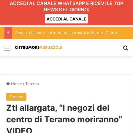
ACCEDI AL CANALE WHATSAPP E RICEVI LE TOP
NEWS DEL GIORNO:
ACCEDI AL CANALE
Acqua, chiusure notturne dei serbatoi a Nereto, Controguerra e Civitella del Tronto dal 9 al 16 agosto
Menu
C
Home
/
Teramo
Teramo
Ztl allargata, “I negozi del
centro di Teramo moriranno”
VIDEO