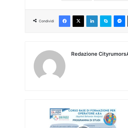
Facebook
X
LinkedIn
Skype
Messenger
Condividi
Redazione Cityrumors