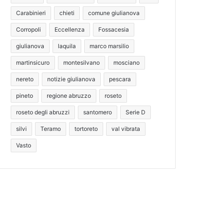
Carabinieri
chieti
comune giulianova
Corropoli
Eccellenza
Fossacesia
giulianova
laquila
marco marsilio
martinsicuro
montesilvano
mosciano
nereto
notizie giulianova
pescara
pineto
regione abruzzo
roseto
roseto degli abruzzi
santomero
Serie D
silvi
Teramo
tortoreto
val vibrata
Vasto