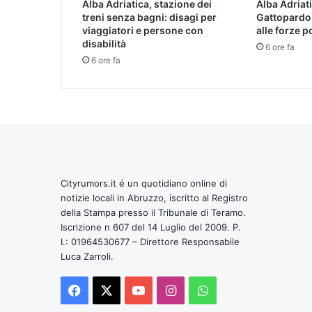
Alba Adriatica, stazione dei
Alba Adriat
treni senza bagni: disagi per
Gattopardo
viaggiatori e persone con
alle forze p
disabilità
6 ore fa
6 ore fa
Cityrumors.it é un quotidiano online di
notizie locali in Abruzzo, iscritto al Registro
della Stampa presso il Tribunale di Teramo.
Iscrizione n 607 del 14 Luglio del 2009. P.
I.: 01964530677 – Direttore Responsabile
Luca Zarroli.
Facebook
X
You
Instagram
WhatsApp