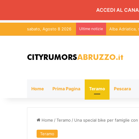
ACCEDI AL CANA
sabato, Agosto 8 2026
Ultime notizie
Alba Adriatica,
Home
Prima Pagina
Teramo
Pescara
Home
/
Teramo
/
Una special bike per famiglie con 
Teramo