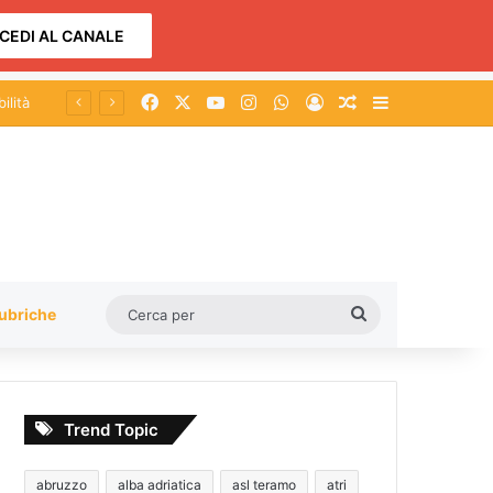
CEDI AL CANALE
Facebook
X
You Tube
Instagram
WhatsApp
Accedi
Un articolo a c
Barra lateral
Cerca
ubriche
per
Trend Topic
abruzzo
alba adriatica
asl teramo
atri