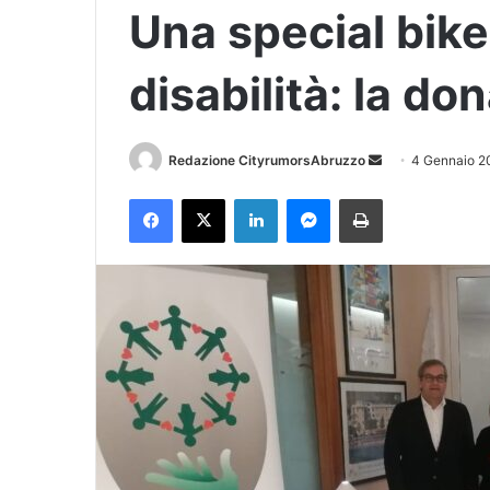
Una special bike
disabilità: la do
Redazione CityrumorsAbruzzo
I
4 Gennaio 2
n
Facebook
X
LinkedIn
Messenger
Stampa
v
i
a
u
n
'
e
m
a
i
l