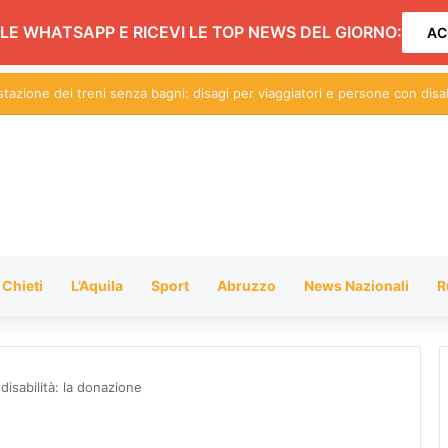
LE WHATSAPP E RICEVI LE TOP NEWS DEL GIORNO:
AC
 movida e Gattopardo: conferenza aperta alle forze politiche. L’incontro
Chieti
L’Aquila
Sport
Abruzzo
News Nazionali
R
disabilità: la donazione