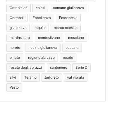
Carabinieri
chieti
comune giulianova
Corropoli
Eccellenza
Fossacesia
giulianova
laquila
marco marsilio
martinsicuro
montesilvano
mosciano
nereto
notizie giulianova
pescara
pineto
regione abruzzo
roseto
roseto degli abruzzi
santomero
Serie D
silvi
Teramo
tortoreto
val vibrata
Vasto