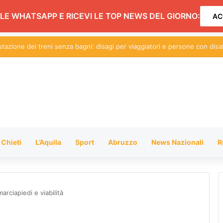
LE WHATSAPP E RICEVI LE TOP NEWS DEL GIORNO:
AC
 movida e Gattopardo: conferenza aperta alle forze politiche. L’incontro
Chieti
L’Aquila
Sport
Abruzzo
News Nazionali
R
rciapiedi e viabilità