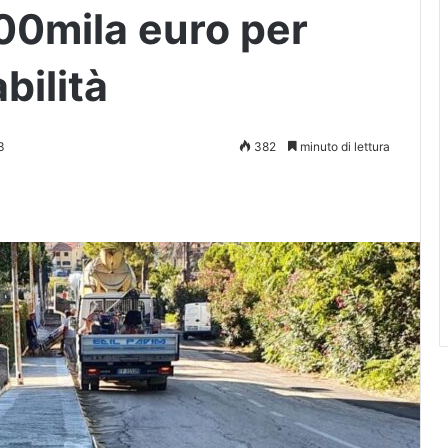
00mila euro per
bilità
3
382
minuto di lettura