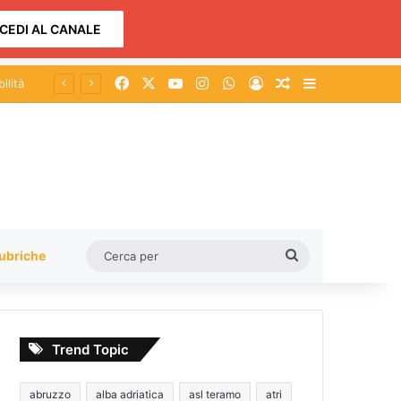
CEDI AL CANALE
Facebook
X
You Tube
Instagram
WhatsApp
Accedi
Un articolo a c
Barra lateral
Cerca
ubriche
per
Trend Topic
abruzzo
alba adriatica
asl teramo
atri