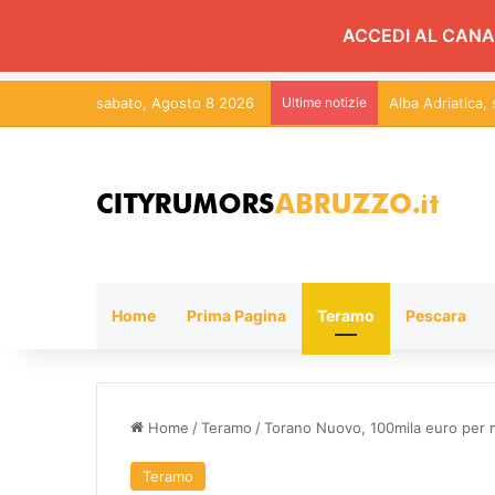
ACCEDI AL CANA
sabato, Agosto 8 2026
Ultime notizie
Alba Adriatica,
Home
Prima Pagina
Teramo
Pescara
Home
/
Teramo
/
Torano Nuovo, 100mila euro per ma
Teramo