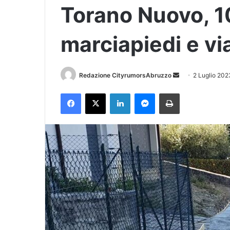
Torano Nuovo, 1
marciapiedi e via
Redazione CityrumorsAbruzzo
I
2 Luglio 202
n
Facebook
X
LinkedIn
Messenger
Stampa
v
i
a
u
n
'
e
m
a
i
l