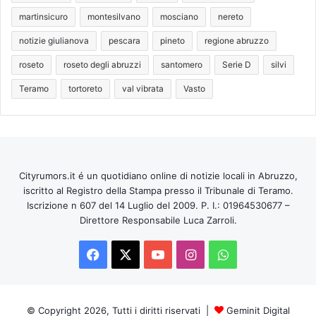
martinsicuro
montesilvano
mosciano
nereto
notizie giulianova
pescara
pineto
regione abruzzo
roseto
roseto degli abruzzi
santomero
Serie D
silvi
Teramo
tortoreto
val vibrata
Vasto
Cityrumors.it é un quotidiano online di notizie locali in Abruzzo,
iscritto al Registro della Stampa presso il Tribunale di Teramo.
Iscrizione n 607 del 14 Luglio del 2009. P. I.: 01964530677 –
Direttore Responsabile Luca Zarroli.
Facebook
X
You
Instagram
WhatsApp
Tube
© Copyright 2026, Tutti i diritti riservati |
Geminit Digital