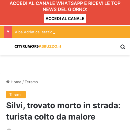
ACCEDI AL CANALE WHATSAPP E RICEVI LE TOP
NEWS DEL GIORNO:
ACCEDI AL CANALE
Alba Adriatica, stazione dei treni senza bagni: disagi per viaggiatori e persone con disabilità
Menu
C
Home
/
Teramo
Teramo
Silvi, trovato morto in strada:
turista colto da malore