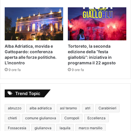
Alba Adriatica, movida e
Tortoreto, la seconda
Gattopardo: conferenza
edizione della “festa
aperta alle forze politiche.
gialloblù”: iniziativa in
L’incontro
programma il 22 agosto
9 ore fa
9 ore fa
Trend Topic
abruzzo
alba adriatica
asl teramo
atri
Carabinieri
chieti
comune giulianova
Corropoli
Eccellenza
Fossacesia
giulianova
laquila
marco marsilio