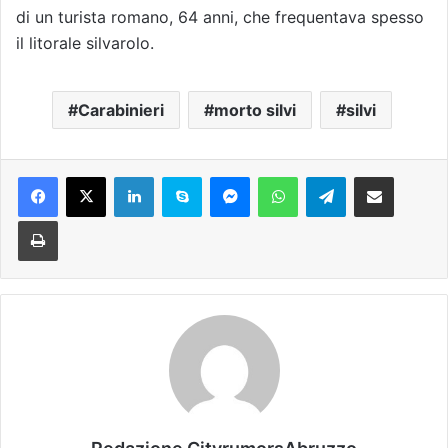
di un turista romano, 64 anni, che frequentava spesso
il litorale silvarolo.
Carabinieri
morto silvi
silvi
Facebook
X
LinkedIn
Skype
Messenger
WhatsApp
Telegram
Condividi via mail
Stampa