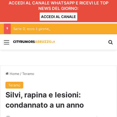
ACCEDI AL CANALE WHATSAPP E RICEVI LE TOP
NEWS DEL GIORNO:
ACCEDI AL CANALE
Serie D, ecco il girone delle abruzzesi
Menu
C
Home
/
Teramo
Teramo
Silvi, rapina e lesioni:
condannato a un anno