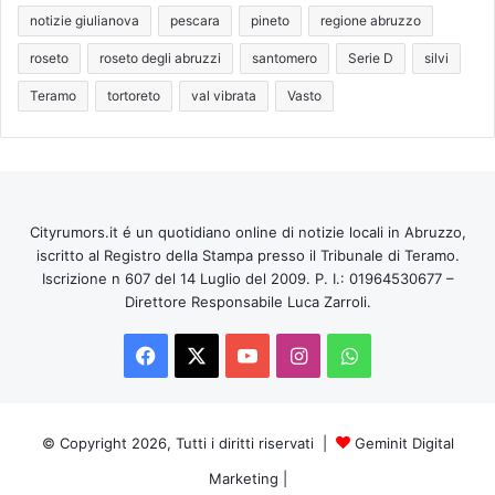
notizie giulianova
pescara
pineto
regione abruzzo
roseto
roseto degli abruzzi
santomero
Serie D
silvi
Teramo
tortoreto
val vibrata
Vasto
Cityrumors.it é un quotidiano online di notizie locali in Abruzzo,
iscritto al Registro della Stampa presso il Tribunale di Teramo.
Iscrizione n 607 del 14 Luglio del 2009. P. I.: 01964530677 –
Direttore Responsabile Luca Zarroli.
Facebook
X
You
Instagram
WhatsApp
Tube
© Copyright 2026, Tutti i diritti riservati |
Geminit Digital
Marketing
|