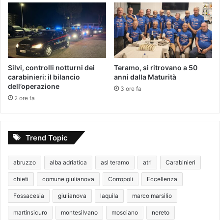
Silvi, controlli notturni dei
Teramo, si ritrovano a 50
carabinieri: il bilancio
anni dalla Maturità
dell’operazione
3 ore fa
2 ore fa
Trend Topic
abruzzo
alba adriatica
asl teramo
atri
Carabinieri
chieti
comune giulianova
Corropoli
Eccellenza
Fossacesia
giulianova
laquila
marco marsilio
martinsicuro
montesilvano
mosciano
nereto