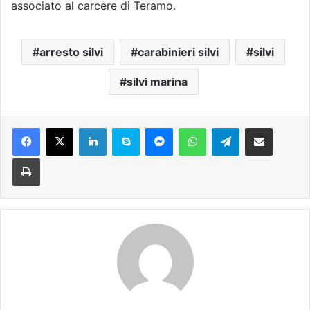
associato al carcere di Teramo.
arresto silvi
carabinieri silvi
silvi
silvi marina
Facebook
X
LinkedIn
Skype
Messenger
WhatsApp
Telegram
Condividi via mail
Stampa