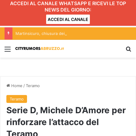
ACCEDI AL CANALE WHATSAPP E RICEVI LE TOP
NEWS DEL GIORNO:
ACCEDI AL CANALE
Martinsicuro, chiusura dei negozi alimentari del centro entro le 20.30: l’ordinanza
Menu
C
Home
/
Teramo
Teramo
Serie D, Michele D’Amore per
rinforzare l’attacco del
Teramo