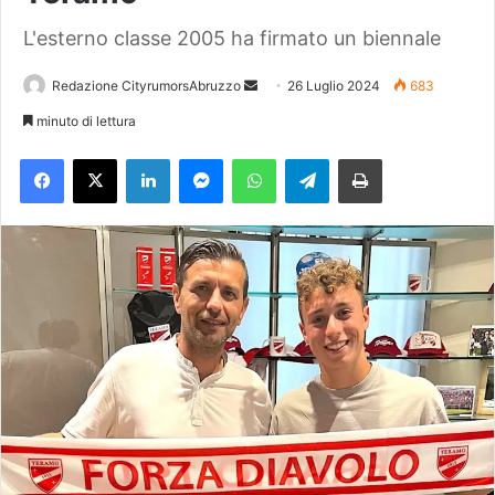
L'esterno classe 2005 ha firmato un biennale
Redazione CityrumorsAbruzzo
I
26 Luglio 2024
683
n
minuto di lettura
v
Facebook
X
LinkedIn
Messenger
WhatsApp
Telegram
Stampa
i
a
u
n
'
e
m
a
i
l