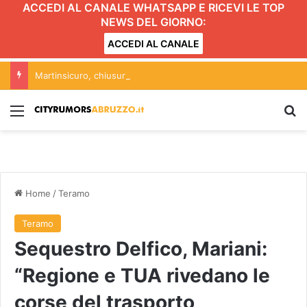
ACCEDI AL CANALE WHATSAPP E RICEVI LE TOP
NEWS DEL GIORNO:
ACCEDI AL CANALE
Martinsicuro, chiusura dei negozi alimentari del centro entro le 20.30: l’ordinanza
Menu
C
Home
/
Teramo
Teramo
Sequestro Delfico, Mariani:
“Regione e TUA rivedano le
corse del trasporto