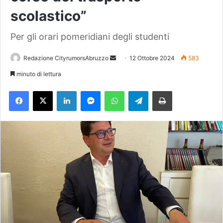
scolastico”
Per gli orari pomeridiani degli studenti
Redazione CityrumorsAbruzzo
I
12 Ottobre 2024
583
n
minuto di lettura
v
Facebook
X
LinkedIn
Messenger
WhatsApp
Telegram
Stampa
i
a
u
n
'
e
m
a
i
l