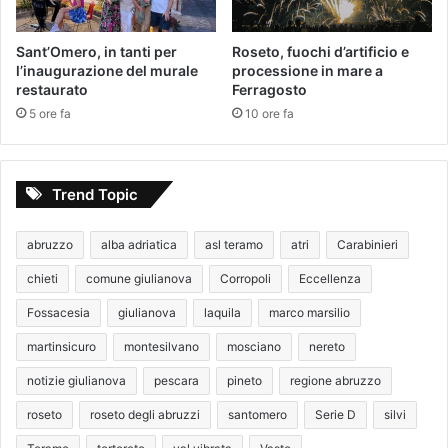
Sant’Omero, in tanti per
Roseto, fuochi d’artificio e
l’inaugurazione del murale
processione in mare a
restaurato
Ferragosto
5 ore fa
10 ore fa
Trend Topic
abruzzo
alba adriatica
asl teramo
atri
Carabinieri
chieti
comune giulianova
Corropoli
Eccellenza
Fossacesia
giulianova
laquila
marco marsilio
martinsicuro
montesilvano
mosciano
nereto
notizie giulianova
pescara
pineto
regione abruzzo
roseto
roseto degli abruzzi
santomero
Serie D
silvi