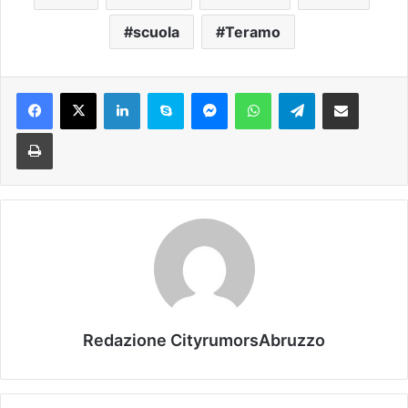
scuola
Teramo
Facebook
X
LinkedIn
Skype
Messenger
WhatsApp
Telegram
Condividi via mail
Stampa
Redazione CityrumorsAbruzzo