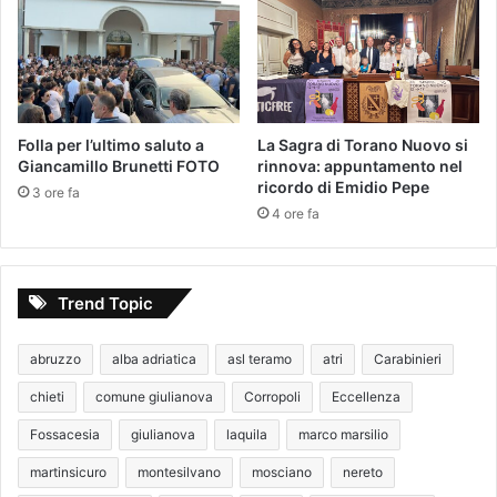
Folla per l’ultimo saluto a
La Sagra di Torano Nuovo si
Giancamillo Brunetti FOTO
rinnova: appuntamento nel
ricordo di Emidio Pepe
3 ore fa
4 ore fa
Trend Topic
abruzzo
alba adriatica
asl teramo
atri
Carabinieri
chieti
comune giulianova
Corropoli
Eccellenza
Fossacesia
giulianova
laquila
marco marsilio
martinsicuro
montesilvano
mosciano
nereto