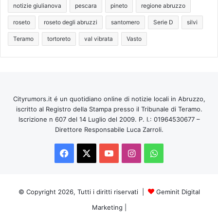
notizie giulianova
pescara
pineto
regione abruzzo
roseto
roseto degli abruzzi
santomero
Serie D
silvi
Teramo
tortoreto
val vibrata
Vasto
Cityrumors.it é un quotidiano online di notizie locali in Abruzzo,
iscritto al Registro della Stampa presso il Tribunale di Teramo.
Iscrizione n 607 del 14 Luglio del 2009. P. I.: 01964530677 –
Direttore Responsabile Luca Zarroli.
Facebook
X
You
Instagram
WhatsApp
Tube
© Copyright 2026, Tutti i diritti riservati |
Geminit Digital
Marketing
|