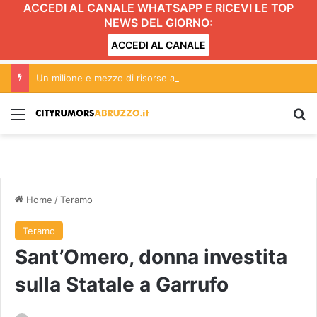
ACCEDI AL CANALE WHATSAPP E RICEVI LE TOP
NEWS DEL GIORNO:
ACCEDI AL CANALE
Un milione e mezzo di risorse a Teramo per manutenzioni e videosorveglianza
Menu
C
Home
/
Teramo
Teramo
Sant’Omero, donna investita
sulla Statale a Garrufo