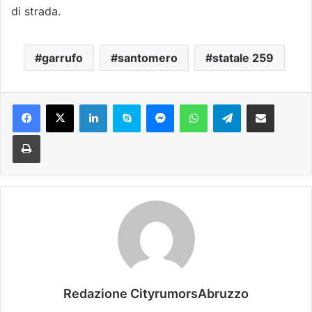
di strada.
garrufo
santomero
statale 259
Facebook
X
LinkedIn
Skype
Messenger
WhatsApp
Telegram
Condividi via mail
Stampa
Redazione CityrumorsAbruzzo