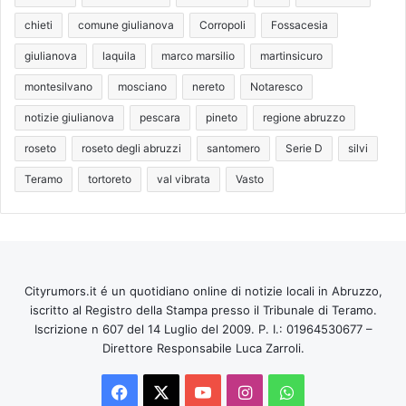
chieti
comune giulianova
Corropoli
Fossacesia
giulianova
laquila
marco marsilio
martinsicuro
montesilvano
mosciano
nereto
Notaresco
notizie giulianova
pescara
pineto
regione abruzzo
roseto
roseto degli abruzzi
santomero
Serie D
silvi
Teramo
tortoreto
val vibrata
Vasto
Cityrumors.it é un quotidiano online di notizie locali in Abruzzo,
iscritto al Registro della Stampa presso il Tribunale di Teramo.
Iscrizione n 607 del 14 Luglio del 2009. P. I.: 01964530677 –
Direttore Responsabile Luca Zarroli.
Facebook
X
You
Instagram
WhatsApp