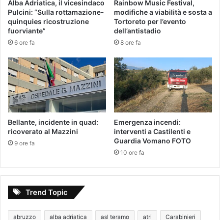
Alba Adriatica, il vicesindaco
Rainbow Music Festival,
Pulcini: “Sulla rottamazione-
modifiche a viabilità e sosta a
quinquies ricostruzione
Tortoreto per l’evento
fuorviante”
dell’antistadio
6 ore fa
8 ore fa
Bellante, incidente in quad:
Emergenza incendi:
ricoverato al Mazzini
interventi a Castilenti e
Guardia Vomano FOTO
9 ore fa
10 ore fa
Trend Topic
abruzzo
alba adriatica
asl teramo
atri
Carabinieri