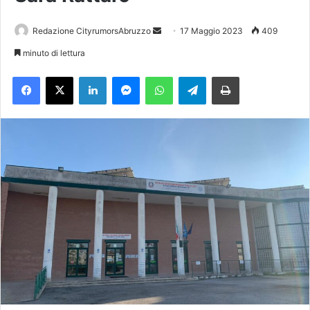
Redazione CityrumorsAbruzzo
I
17 Maggio 2023
409
n
minuto di lettura
v
Facebook
X
LinkedIn
Messenger
WhatsApp
Telegram
Stampa
i
a
u
n
'
e
m
a
i
l