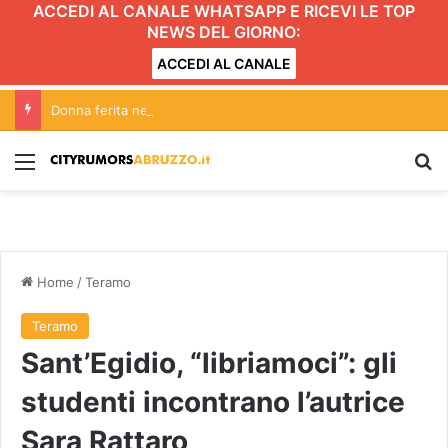
ACCEDI AL CANALE WHATSAPP E RICEVI LE TOP
NEWS DEL GIORNO:
ACCEDI AL CANALE
Donna ferita nel rifugio: recuperata dal soccorso alpino
Menu
C
Home
/
Teramo
Teramo
Sant’Egidio, “libriamoci”: gli
studenti incontrano l’autrice
Sara Rattaro