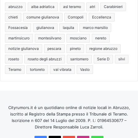
abruzzo
alba adriatica
asl teramo
atri
Carabinieri
chieti
comune giulianova
Corropoli
Eccellenza
Fossacesia
giulianova
laquila
marco marsilio
martinsicuro
montesilvano
mosciano
nereto
notizie giulianova
pescara
pineto
regione abruzzo
roseto
roseto degli abruzzi
santomero
Serie D
silvi
Teramo
tortoreto
val vibrata
Vasto
Cityrumors.it é un quotidiano online di notizie locali in Abruzzo,
iscritto al Registro della Stampa presso il Tribunale di Teramo.
Iscrizione n 607 del 14 Luglio del 2009. P. I.: 01964530677 –
Direttore Responsabile Luca Zarroli.