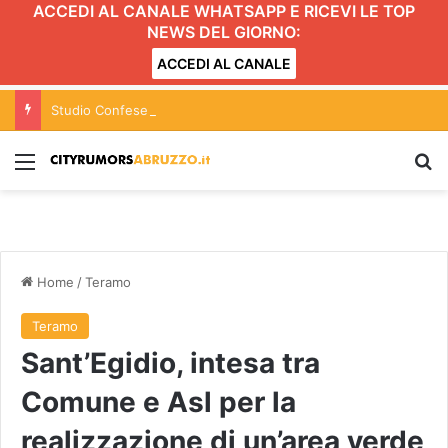
ACCEDI AL CANALE WHATSAPP E RICEVI LE TOP
NEWS DEL GIORNO:
ACCEDI AL CANALE
Studio Confesercenti sul Pil: in Abruzzo nel 2026 cresce dello 0,9%
Menu
C
Home
/
Teramo
Teramo
Sant’Egidio, intesa tra
Comune e Asl per la
realizzazione di un’area verde