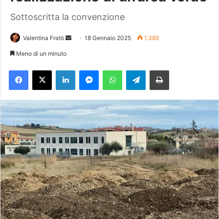
Sottoscritta la convenzione
Valentina Fratò
I
18 Gennaio 2025
1.389
n
Meno di un minuto
v
Facebook
X
LinkedIn
Messenger
WhatsApp
Telegram
Stampa
i
a
u
n
'
e
m
a
i
l