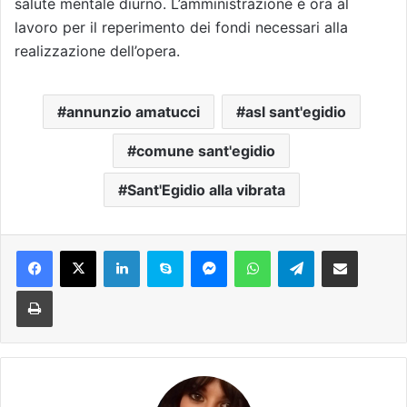
salute mentale diurno. L’amministrazione è ora al
lavoro per il reperimento dei fondi necessari alla
realizzazione dell’opera.
annunzio amatucci
asl sant'egidio
comune sant'egidio
Sant'Egidio alla vibrata
Facebook
X
LinkedIn
Skype
Messenger
WhatsApp
Telegram
Condividi via mail
Stampa