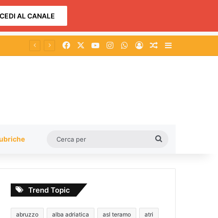
CEDI AL CANALE
Facebook
X
You Tube
Instagram
WhatsApp
Accedi
Un articolo a c
Barra lateral
Cerca
ubriche
per
Trend Topic
abruzzo
alba adriatica
asl teramo
atri