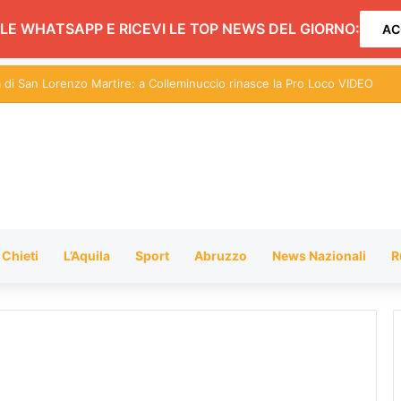
LE WHATSAPP E RICEVI LE TOP NEWS DEL GIORNO:
AC
a di San Lorenzo Martire: a Colleminuccio rinasce la Pro Loco VIDEO
Chieti
L’Aquila
Sport
Abruzzo
News Nazionali
R