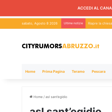
ACCEDI AL CANA
sabato, Agosto 8 2026
Ultime notizie
Riapre la chies
Home
Prima Pagina
Teramo
Pescara
Home
/
asl sant’egidio
asl sant’egidio