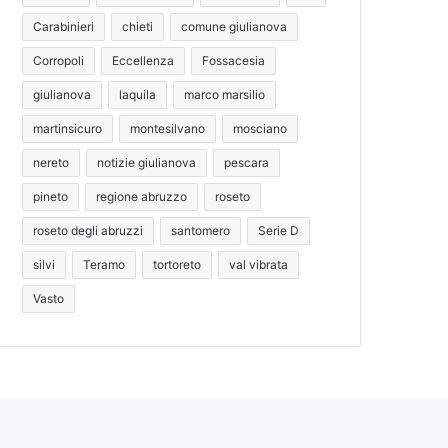
Carabinieri
chieti
comune giulianova
Corropoli
Eccellenza
Fossacesia
giulianova
laquila
marco marsilio
martinsicuro
montesilvano
mosciano
nereto
notizie giulianova
pescara
pineto
regione abruzzo
roseto
roseto degli abruzzi
santomero
Serie D
silvi
Teramo
tortoreto
val vibrata
Vasto