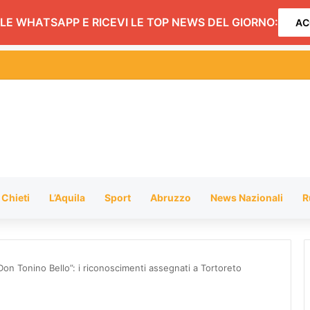
LE WHATSAPP E RICEVI LE TOP NEWS DEL GIORNO:
AC
go l’A14 nei pressi di Pineto FOTO
Chieti
L’Aquila
Sport
Abruzzo
News Nazionali
R
Don Tonino Bello”: i riconoscimenti assegnati a Tortoreto