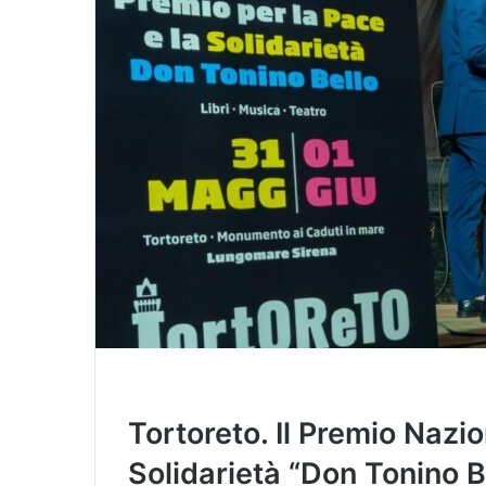
i
l
Tortoreto. Il Premio Nazio
Solidarietà “Don Tonino Be