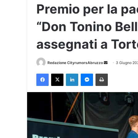
Premio per la pa
“Don Tonino Bell
assegnati a Tort
Redazione CityrumorsAbruzzo
I
3 Giugno 20
n
Facebook
X
LinkedIn
Messenger
Stampa
v
i
a
u
n
'
e
m
a