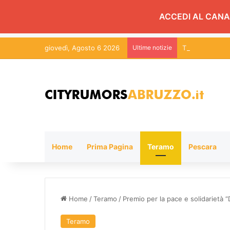
ACCEDI AL CANA
giovedì, Agosto 6 2026
Ultime notizie
Tir a fuoco lun
Home
Prima Pagina
Teramo
Pescara
Home
/
Teramo
/
Premio per la pace e solidarietà “
Teramo