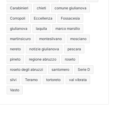
Carabinieri
chieti
comune giulianova
Corropoli
Eccellenza
Fossacesia
giulianova
laquila
marco marsilio
martinsicuro
montesilvano
mosciano
nereto
notizie giulianova
pescara
pineto
regione abruzzo
roseto
roseto degli abruzzi
santomero
Serie D
silvi
Teramo
tortoreto
val vibrata
Vasto