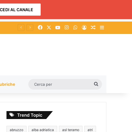
CEDI AL CANALE
Facebook
X
You Tube
Instagram
WhatsApp
Accedi
Un articolo a c
Barra lateral
Cerca
ubriche
per
Trend Topic
abruzzo
alba adriatica
asl teramo
atri