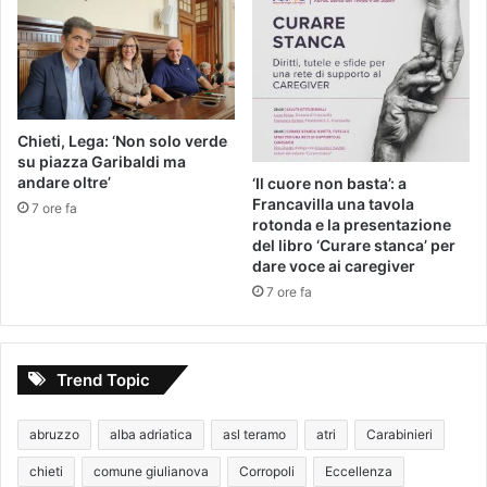
Chieti, Lega: ‘Non solo verde
su piazza Garibaldi ma
andare oltre’
‘Il cuore non basta’: a
Francavilla una tavola
7 ore fa
rotonda e la presentazione
del libro ‘Curare stanca’ per
dare voce ai caregiver
7 ore fa
Trend Topic
abruzzo
alba adriatica
asl teramo
atri
Carabinieri
chieti
comune giulianova
Corropoli
Eccellenza