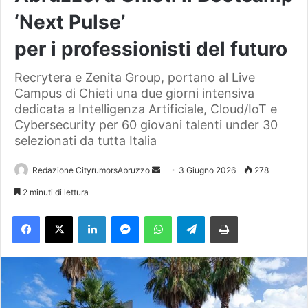
‘Next Pulse’
per i professionisti del futuro
Recrytera e Zenita Group, portano al Live
Campus di Chieti una due giorni intensiva
dedicata a Intelligenza Artificiale, Cloud/IoT e
Cybersecurity per 60 giovani talenti under 30
selezionati da tutta Italia
Redazione CityrumorsAbruzzo
I
3 Giugno 2026
278
n
2 minuti di lettura
v
Facebook
X
LinkedIn
Messenger
WhatsApp
Telegram
Stampa
i
a
u
n
'
e