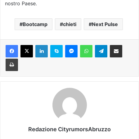
nostro Paese.
Bootcamp
chieti
Next Pulse
Facebook
X
LinkedIn
Skype
Messenger
WhatsApp
Telegram
Condividi via mail
Stampa
Redazione CityrumorsAbruzzo