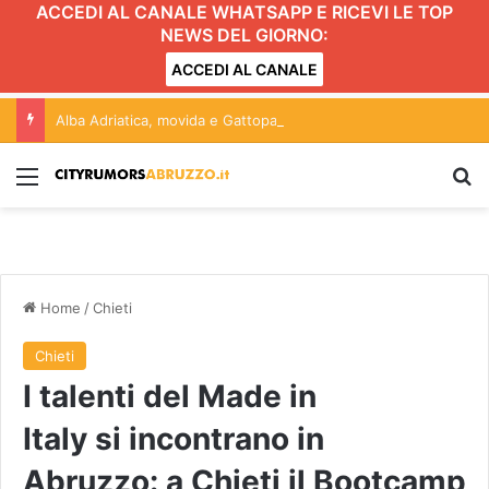
ACCEDI AL CANALE WHATSAPP E RICEVI LE TOP
NEWS DEL GIORNO:
ACCEDI AL CANALE
Alba Adriatica, movida e Gattopardo: conferenza aperta alle forze politiche. L’incontro
Menu
C
Home
/
Chieti
Chieti
I talenti del Made in
Italy si incontrano in
Abruzzo: a Chieti il Bootcamp