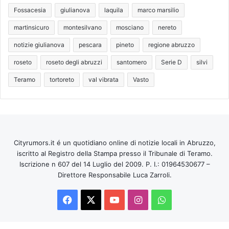
Fossacesia
giulianova
laquila
marco marsilio
martinsicuro
montesilvano
mosciano
nereto
notizie giulianova
pescara
pineto
regione abruzzo
roseto
roseto degli abruzzi
santomero
Serie D
silvi
Teramo
tortoreto
val vibrata
Vasto
Cityrumors.it é un quotidiano online di notizie locali in Abruzzo,
iscritto al Registro della Stampa presso il Tribunale di Teramo.
Iscrizione n 607 del 14 Luglio del 2009. P. I.: 01964530677 –
Direttore Responsabile Luca Zarroli.
Facebook
X
You
Instagram
WhatsApp
Tube