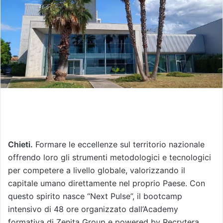
m
a
i
l
Chieti.
Formare le eccellenze sul territorio nazionale
offrendo loro gli strumenti metodologici e tecnologici
per competere a livello globale, valorizzando il
capitale umano direttamente nel proprio Paese. Con
questo spirito nasce “Next Pulse”, il bootcamp
intensivo di 48 ore organizzato dall’Academy
formativa di Zenita Group e powered by Recrytera,