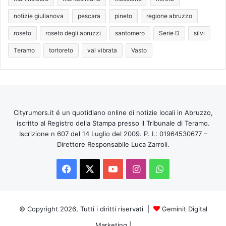
notizie giulianova
pescara
pineto
regione abruzzo
roseto
roseto degli abruzzi
santomero
Serie D
silvi
Teramo
tortoreto
val vibrata
Vasto
Cityrumors.it é un quotidiano online di notizie locali in Abruzzo,
iscritto al Registro della Stampa presso il Tribunale di Teramo.
Iscrizione n 607 del 14 Luglio del 2009. P. I.: 01964530677 –
Direttore Responsabile Luca Zarroli.
Facebook
X
You
Instagram
WhatsApp
Tube
© Copyright 2026, Tutti i diritti riservati |
Geminit Digital
Marketing
|