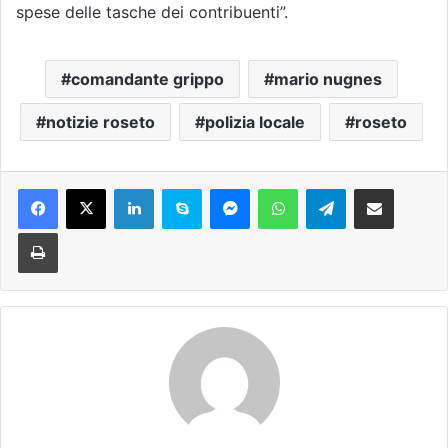
spese delle tasche dei contribuenti”.
comandante grippo
mario nugnes
notizie roseto
polizia locale
roseto
Facebook
X
LinkedIn
Skype
Messenger
WhatsApp
Telegram
Condividi via mail
Stampa