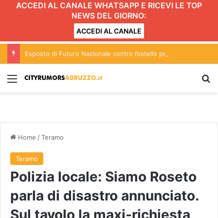
ACCEDI AL CANALE WHATSAPP E RICEVI LE TOP
NEWS DEL GIORNO:
ACCEDI AL CANALE
Esposto di Futuro Nazionale contro l’ostello per migranti vittime di caporalato a Pescara
Menu
C
Home
/
Teramo
Teramo
Polizia locale: Siamo Roseto
parla di disastro annunciato.
Sul tavolo la maxi-richiesta