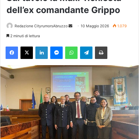
dell’ex comandante Grippo
Redazione CityrumorsAbruzzo
I
10 Maggio 2026
1.079
n
2 minuti di lettura
v
Facebook
X
LinkedIn
Messenger
WhatsApp
Telegram
Stampa
i
a
u
n
'
e
m
a
i
l