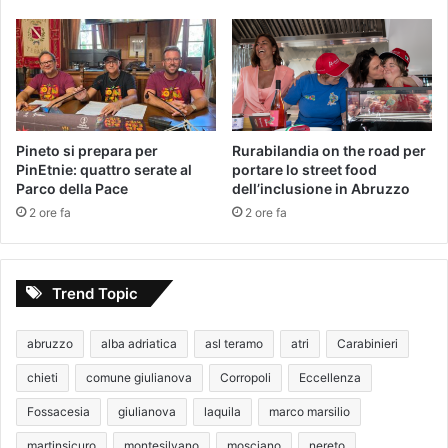
Pineto si prepara per
Rurabilandia on the road per
PinEtnie: quattro serate al
portare lo street food
Parco della Pace
dell’inclusione in Abruzzo
2 ore fa
2 ore fa
Trend Topic
abruzzo
alba adriatica
asl teramo
atri
Carabinieri
chieti
comune giulianova
Corropoli
Eccellenza
Fossacesia
giulianova
laquila
marco marsilio
martinsicuro
montesilvano
mosciano
nereto