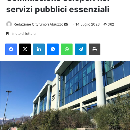
servizi pubblici essenziali
Redazione CityrumorsAbruzzo
I
14 Luglio 2023
362
n
minuto di lettura
v
Facebook
X
LinkedIn
Messenger
WhatsApp
Telegram
Stampa
i
a
u
n
'
e
m
a
i
l