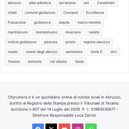
abruzzo
alba adriatica
asl teramo
atri
Carabinieri
chieti
comune giulianova
Corropoli
Eccellenza
Fossacesia
giulianova
laquila
marco marsilio
martinsicuro
montesilvano
mosciano
nereto
notizie giulianova
pescara
pineto
regione abruzzo
roseto
roseto degli abruzzi
santomero
Serie D
silvi
Teramo
tortoreto
val vibrata
Vasto
Cityrumors.it é un quotidiano online di notizie locali in Abruzzo,
iscritto al Registro della Stampa presso il Tribunale di Teramo.
Iscrizione n 607 del 14 Luglio del 2009. P. I.: 01964530677 –
Direttore Responsabile Luca Zarroli.