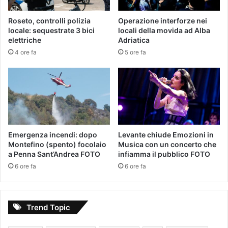
Roseto, controlli polizia
Operazione interforze nei
locale: sequestrate 3 bici
locali della movida ad Alba
elettriche
Adriatica
4 ore fa
5 ore fa
Emergenza incendi: dopo
Levante chiude Emozioni in
Montefino (spento) focolaio
Musica con un concerto che
a Penna Sant’Andrea FOTO
infiamma il pubblico FOTO
6 ore fa
6 ore fa
Trend Topic