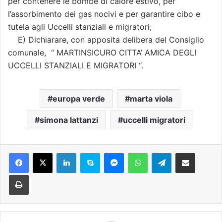
per contenere le bombe di calore estivo, per
l’assorbimento dei gas nocivi e per garantire cibo e
tutela agli Uccelli stanziali e migratori;
E) Dichiarare, con apposita delibera del Consiglio
comunale, “ MARTINSICURO CITTA’ AMICA DEGLI
UCCELLI STANZIALI E MIGRATORI “.
europa verde
marta viola
simona lattanzi
uccelli migratori
Facebook
X
LinkedIn
Skype
Messenger
WhatsApp
Telegram
Condividi via mail
Stampa