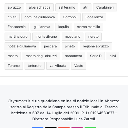
abruzzo
alba adriatica
asl teramo
atri
Carabinieri
chieti
comune giulianova
Corropoli
Eccellenza
Fossacesia
giulianova
laquila
marco marsilio
martinsicuro
montesilvano
mosciano
nereto
notizie giulianova
pescara
pineto
regione abruzzo
roseto
roseto degli abruzzi
santomero
Serie D
silvi
Teramo
tortoreto
val vibrata
Vasto
Cityrumors.it é un quotidiano online di notizie locali in Abruzzo,
iscritto al Registro della Stampa presso il Tribunale di Teramo.
Iscrizione n 607 del 14 Luglio del 2009. P. I.: 01964530677 –
Direttore Responsabile Luca Zarroli.