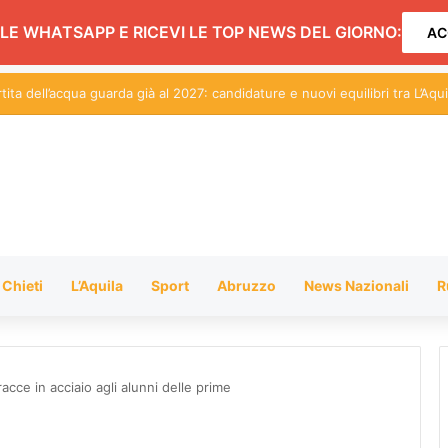
LE WHATSAPP E RICEVI LE TOP NEWS DEL GIORNO:
AC
ival artisti di strada: scattano limitazioni nella zona centrale del lungoma
Chieti
L’Aquila
Sport
Abruzzo
News Nazionali
R
cce in acciaio agli alunni delle prime