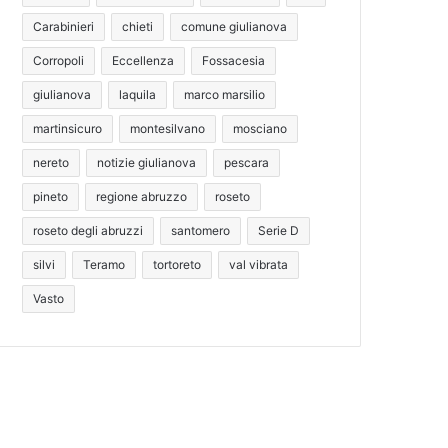
Carabinieri
chieti
comune giulianova
Corropoli
Eccellenza
Fossacesia
giulianova
laquila
marco marsilio
martinsicuro
montesilvano
mosciano
nereto
notizie giulianova
pescara
pineto
regione abruzzo
roseto
roseto degli abruzzi
santomero
Serie D
silvi
Teramo
tortoreto
val vibrata
Vasto