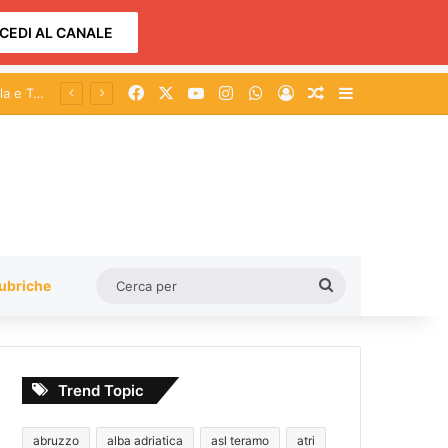
CEDI AL CANALE
Facebook
X
You Tube
Instagram
WhatsApp
Accedi
Un articolo a c
Barra lateral
re
Cerca
ubriche
per
Trend Topic
abruzzo
alba adriatica
asl teramo
atri