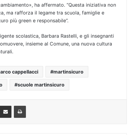
 cambiamento», ha affermato. “Questa iniziativa non
ica, ma rafforza il legame tra scuola, famiglie e
curo più green e responsabile”.
rigente scolastica, Barbara Rastelli, e gli insegnanti
promuovere, insieme al Comune, una nuova cultura
turali.
arco cappellacci
martinsicuro
ro
scuole martinsicuro
Condividi via mail
Stampa