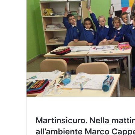
i
l
Martinsicuro. Nella matti
all’ambiente Marco Cappel