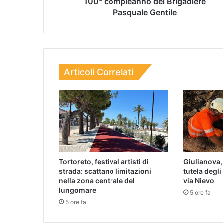
100° compleanno del Brigadiere
Pasquale Gentile
Articoli Correlati
Tortoreto, festival artisti di
Giulianova, 
strada: scattano limitazioni
tutela degli
nella zona centrale del
via Nievo
lungomare
5 ore fa
5 ore fa