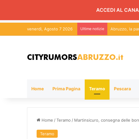
ACCEDI AL CANA
venerdì, Agosto 7 2026
Ultime notizie
Tortoreto, fest
Home
Prima Pagina
Teramo
Pescara
Home
/
Teramo
/
Martinsicuro, consegna delle borra
Teramo