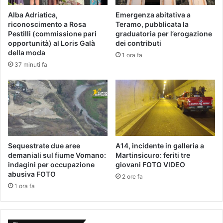
Alba Adriatica,
Emergenza abitativa a
riconoscimento a Rosa
Teramo, pubblicata la
Pestilli (commissione pari
graduatoria per l’erogazione
opportunità) al Loris Galà
dei contributi
della moda
1 ora fa
37 minuti fa
Sequestrate due aree
A14, incidente in galleria a
demaniali sul fiume Vomano:
Martinsicuro: feriti tre
indagini per occupazione
giovani FOTO VIDEO
abusiva FOTO
2 ore fa
1 ora fa