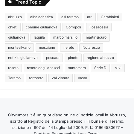
Trend Topic
abruzzo
alba adriatica
asl teramo
atri
Carabinieri
chieti
comune giulianova
Corropoli
Fossacesia
giulianova
laquila
marco marsilio
martinsicuro
montesilvano
mosciano
nereto
Notaresco
notizie giulianova
pescara
pineto
regione abruzzo
roseto
roseto degli abruzzi
santomero
Serie D
silvi
Teramo
tortoreto
val vibrata
Vasto
Cityrumors.it é un quotidiano online di notizie locali in Abruzzo,
iscritto al Registro della Stampa presso il Tribunale di Teramo.
Iscrizione n 607 del 14 Luglio del 2009. P. I.: 01964530677 –
Direttore Responsabile Luca Zarroli.