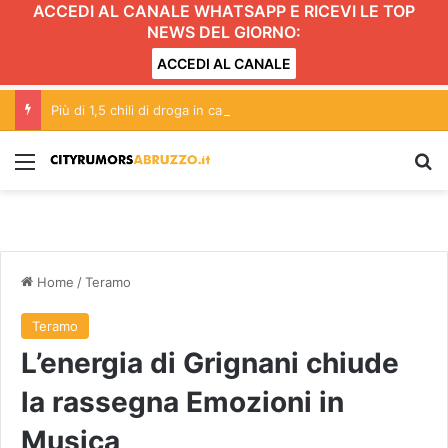
ACCEDI AL CANALE WHATSAPP E RICEVI LE TOP
NEWS DEL GIORNO:
ACCEDI AL CANALE
Più di 1,5 chili di droga in casa: arrestato a Pescara
Menu
C
Home
/
Teramo
Teramo
L’energia di Grignani chiude
la rassegna Emozioni in
Musica