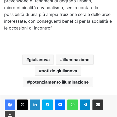
prevenzione di fenomeni di degrado urbano,
microcriminalità e vandalismo, senza contare la
possibilità di una più ampia fruizione serale delle aree
interessate, con conseguenti benefici per la socialità e
le occasioni di incontro”.
giulianova
illuminazione
notizie giulianova
potenziamento illuminazione
Facebook
X
LinkedIn
Skype
Messenger
WhatsApp
Telegram
Condividi via mail
Stampa