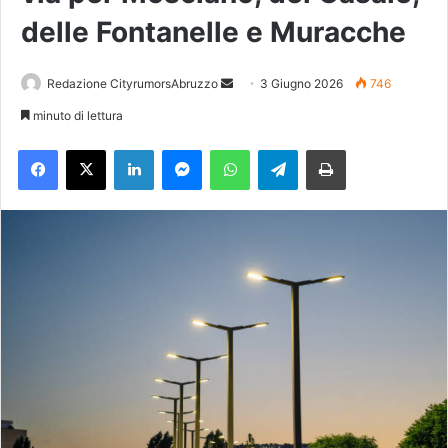
delle Fontanelle e Muracche
Redazione CityrumorsAbruzzo
I
3 Giugno 2026
746
n
minuto di lettura
v
Facebook
X
LinkedIn
Messenger
WhatsApp
Telegram
Stampa
i
a
u
n
'
e
m
a
i
l