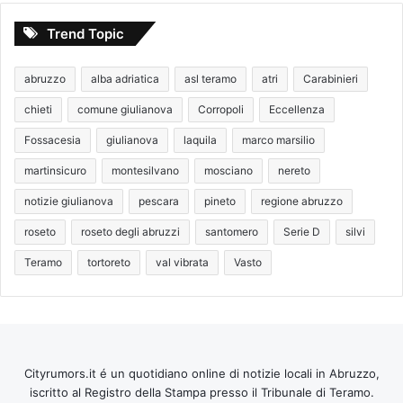
Trend Topic
abruzzo
alba adriatica
asl teramo
atri
Carabinieri
chieti
comune giulianova
Corropoli
Eccellenza
Fossacesia
giulianova
laquila
marco marsilio
martinsicuro
montesilvano
mosciano
nereto
notizie giulianova
pescara
pineto
regione abruzzo
roseto
roseto degli abruzzi
santomero
Serie D
silvi
Teramo
tortoreto
val vibrata
Vasto
Cityrumors.it é un quotidiano online di notizie locali in Abruzzo,
iscritto al Registro della Stampa presso il Tribunale di Teramo.