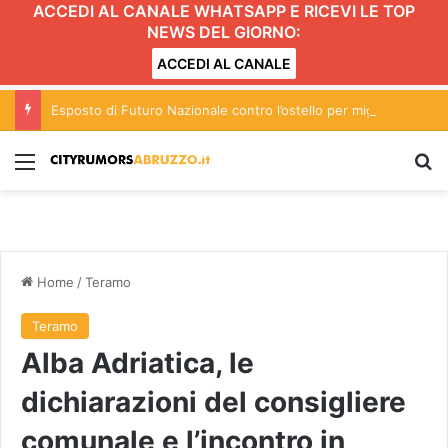
ACCEDI AL CANALE WHATSAPP E RICEVI LE TOP
NEWS DEL GIORNO:
ACCEDI AL CANALE
Esposto di Futuro Nazionale contro l’ostello per migranti vittime di caporalato a Pescara
Menu
C
Home
/
Teramo
Teramo
Alba Adriatica, le
dichiarazioni del consigliere
comunale e l’incontro in