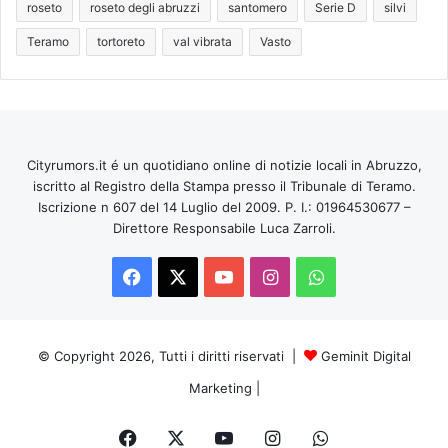
roseto
roseto degli abruzzi
santomero
Serie D
silvi
Teramo
tortoreto
val vibrata
Vasto
Cityrumors.it é un quotidiano online di notizie locali in Abruzzo,
iscritto al Registro della Stampa presso il Tribunale di Teramo.
Iscrizione n 607 del 14 Luglio del 2009. P. I.: 01964530677 –
Direttore Responsabile Luca Zarroli.
Facebook
X
You
Instagram
WhatsApp
Tube
© Copyright 2026, Tutti i diritti riservati |
Geminit Digital
Marketing
|
Facebook
X
You
Instagram
WhatsApp