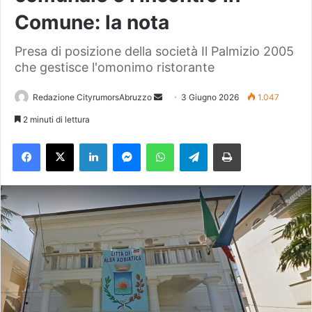
Comune: la nota
Presa di posizione della società Il Palmizio 2005
che gestisce l'omonimo ristorante
Redazione CityrumorsAbruzzo
I
3 Giugno 2026
1.047
n
2 minuti di lettura
v
Facebook
X
LinkedIn
Messenger
WhatsApp
Telegram
Stampa
i
a
u
n
'
e
m
a
i
l