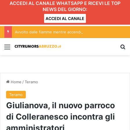
ACCEDI AL CANALE WHATSAPP E RICEVI LE TOP
NEWS DEL GIORNO:
ACCEDI AL CANALE
Avvolto dalle fiamme mentre accende il barbecue
Menu
C
Home
/
Teramo
Teramo
Giulianova, il nuovo parroco
di Colleranesco incontra gli
amministratori