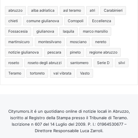
abruzzo
alba adriatica
asl teramo
atri
Carabinieri
chieti
comune giulianova
Corropoli
Eccellenza
Fossacesia
giulianova
laquila
marco marsilio
martinsicuro
montesilvano
mosciano
nereto
notizie giulianova
pescara
pineto
regione abruzzo
roseto
roseto degli abruzzi
santomero
Serie D
silvi
Teramo
tortoreto
val vibrata
Vasto
Cityrumors.it é un quotidiano online di notizie locali in Abruzzo,
iscritto al Registro della Stampa presso il Tribunale di Teramo.
Iscrizione n 607 del 14 Luglio del 2009. P. I.: 01964530677 –
Direttore Responsabile Luca Zarroli.