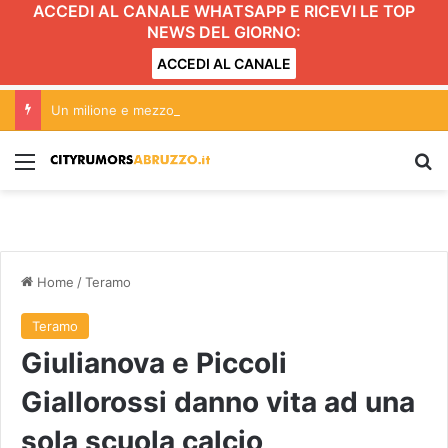
ACCEDI AL CANALE WHATSAPP E RICEVI LE TOP
NEWS DEL GIORNO:
ACCEDI AL CANALE
Un milione e mezzo di risorse a Teramo per manutenzioni e videosorveglianza
Menu
C
Home
/
Teramo
Teramo
Giulianova e Piccoli
Giallorossi danno vita ad una
sola scuola calcio