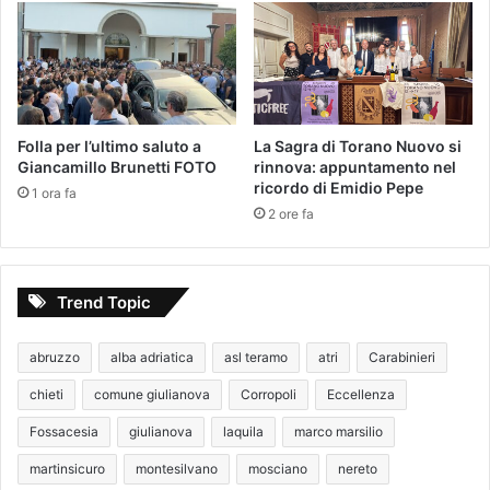
Folla per l’ultimo saluto a
La Sagra di Torano Nuovo si
Giancamillo Brunetti FOTO
rinnova: appuntamento nel
ricordo di Emidio Pepe
1 ora fa
2 ore fa
Trend Topic
abruzzo
alba adriatica
asl teramo
atri
Carabinieri
chieti
comune giulianova
Corropoli
Eccellenza
Fossacesia
giulianova
laquila
marco marsilio
martinsicuro
montesilvano
mosciano
nereto