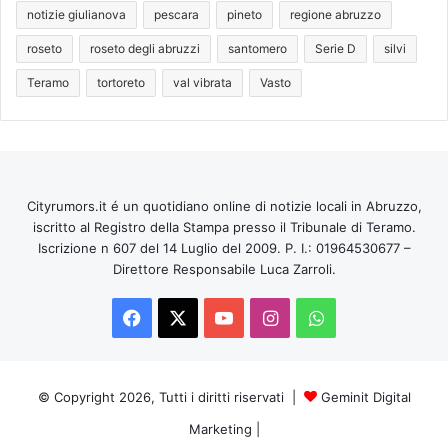
notizie giulianova
pescara
pineto
regione abruzzo
roseto
roseto degli abruzzi
santomero
Serie D
silvi
Teramo
tortoreto
val vibrata
Vasto
Cityrumors.it é un quotidiano online di notizie locali in Abruzzo,
iscritto al Registro della Stampa presso il Tribunale di Teramo.
Iscrizione n 607 del 14 Luglio del 2009. P. I.: 01964530677 –
Direttore Responsabile Luca Zarroli.
Facebook
X
You
Instagram
WhatsApp
Tube
© Copyright 2026, Tutti i diritti riservati |
Geminit Digital
Marketing
|