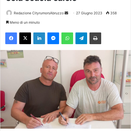
Redazione CityrumorsAbruzzo
I
27 Giugno 2023
358
n
Meno di un minuto
v
Facebook
X
LinkedIn
Messenger
WhatsApp
Telegram
Stampa
i
a
u
n
'
e
m
a
i
l