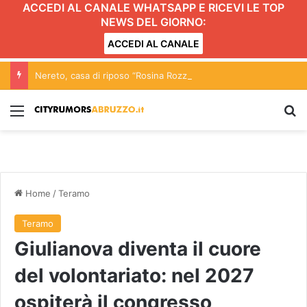
ACCEDI AL CANALE WHATSAPP E RICEVI LE TOP
NEWS DEL GIORNO:
ACCEDI AL CANALE
Nereto, casa di riposo “Rosina Rozzi”: approvata in consiglio la mozione per la tutela della struttura
Menu
C
Home
/
Teramo
Teramo
Giulianova diventa il cuore
del volontariato: nel 2027
ospiterà il congresso