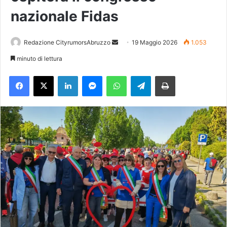
nazionale Fidas
Redazione CityrumorsAbruzzo
I
19 Maggio 2026
1.053
n
minuto di lettura
v
Facebook
X
LinkedIn
Messenger
WhatsApp
Telegram
Stampa
i
a
u
n
'
e
m
a
i
l