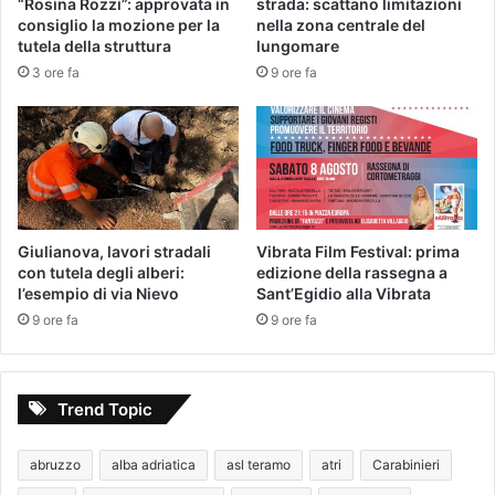
“Rosina Rozzi”: approvata in
strada: scattano limitazioni
consiglio la mozione per la
nella zona centrale del
tutela della struttura
lungomare
3 ore fa
9 ore fa
Giulianova, lavori stradali
Vibrata Film Festival: prima
con tutela degli alberi:
edizione della rassegna a
l’esempio di via Nievo
Sant’Egidio alla Vibrata
9 ore fa
9 ore fa
Trend Topic
abruzzo
alba adriatica
asl teramo
atri
Carabinieri