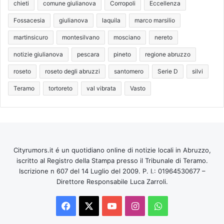
chieti
comune giulianova
Corropoli
Eccellenza
Fossacesia
giulianova
laquila
marco marsilio
martinsicuro
montesilvano
mosciano
nereto
notizie giulianova
pescara
pineto
regione abruzzo
roseto
roseto degli abruzzi
santomero
Serie D
silvi
Teramo
tortoreto
val vibrata
Vasto
Cityrumors.it é un quotidiano online di notizie locali in Abruzzo,
iscritto al Registro della Stampa presso il Tribunale di Teramo.
Iscrizione n 607 del 14 Luglio del 2009. P. I.: 01964530677 –
Direttore Responsabile Luca Zarroli.
Facebook
X
You
Instagram
WhatsApp