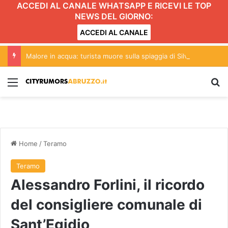
ACCEDI AL CANALE WHATSAPP E RICEVI LE TOP
NEWS DEL GIORNO:
ACCEDI AL CANALE
Malore in acqua: turista muore sulla spiaggia di Silvi
Menu
C
Home
/
Teramo
Teramo
Alessandro Forlini, il ricordo
del consigliere comunale di
Sant’Egidio