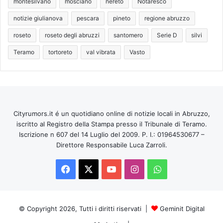
montesilvano
mosciano
nereto
Notaresco
notizie giulianova
pescara
pineto
regione abruzzo
roseto
roseto degli abruzzi
santomero
Serie D
silvi
Teramo
tortoreto
val vibrata
Vasto
Cityrumors.it é un quotidiano online di notizie locali in Abruzzo,
iscritto al Registro della Stampa presso il Tribunale di Teramo.
Iscrizione n 607 del 14 Luglio del 2009. P. I.: 01964530677 –
Direttore Responsabile Luca Zarroli.
Facebook
X
You
Instagram
WhatsApp
Tube
© Copyright 2026, Tutti i diritti riservati |
Geminit Digital