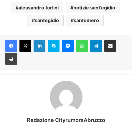
alessandro forlini
notizie sant'egidio
santegidio
santomero
Facebook
X
LinkedIn
Skype
Messenger
WhatsApp
Telegram
Condividi via mail
Stampa
Redazione CityrumorsAbruzzo