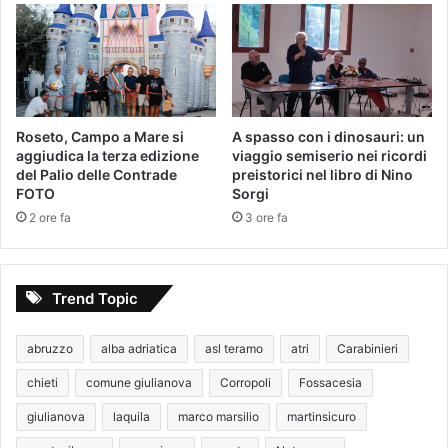
Roseto, Campo a Mare si
A spasso con i dinosauri: un
aggiudica la terza edizione
viaggio semiserio nei ricordi
del Palio delle Contrade
preistorici nel libro di Nino
FOTO
Sorgi
2 ore fa
3 ore fa
Trend Topic
abruzzo
alba adriatica
asl teramo
atri
Carabinieri
chieti
comune giulianova
Corropoli
Fossacesia
giulianova
laquila
marco marsilio
martinsicuro