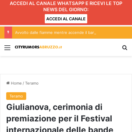
ACCEDI AL CANALE WHATSAPP E RICEVI LE TOP
NEWS DEL GIORNO:
ACCEDI AL CANALE
Avvolto dalle fiamme mentre accende il barbecue
Menu
C
Home
/
Teramo
Teramo
Giulianova, cerimonia di
premiazione per il Festival
internazionale delle bande