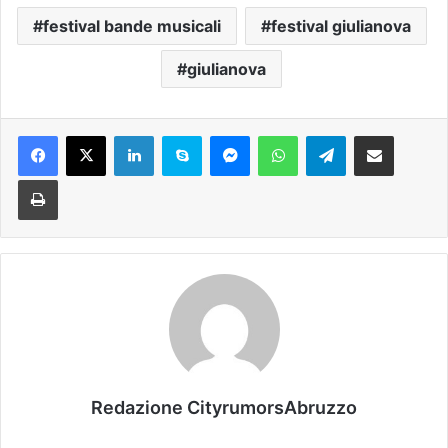
festival bande musicali
festival giulianova
giulianova
Facebook
X
LinkedIn
Skype
Messenger
WhatsApp
Telegram
Condividi via mail
Stampa
Redazione CityrumorsAbruzzo