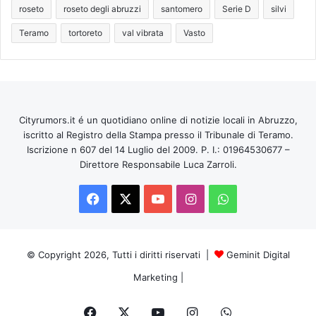
roseto
roseto degli abruzzi
santomero
Serie D
silvi
Teramo
tortoreto
val vibrata
Vasto
Cityrumors.it é un quotidiano online di notizie locali in Abruzzo,
iscritto al Registro della Stampa presso il Tribunale di Teramo.
Iscrizione n 607 del 14 Luglio del 2009. P. I.: 01964530677 –
Direttore Responsabile Luca Zarroli.
Facebook
X
You
Instagram
WhatsApp
Tube
© Copyright 2026, Tutti i diritti riservati |
Geminit Digital
Marketing
|
Facebook
X
You
Instagram
WhatsApp