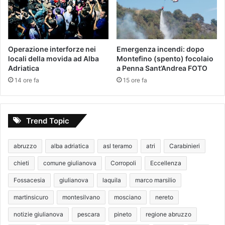
Operazione interforze nei
Emergenza incendi: dopo
locali della movida ad Alba
Montefino (spento) focolaio
Adriatica
a Penna Sant’Andrea FOTO
14 ore fa
15 ore fa
Trend Topic
abruzzo
alba adriatica
asl teramo
atri
Carabinieri
chieti
comune giulianova
Corropoli
Eccellenza
Fossacesia
giulianova
laquila
marco marsilio
martinsicuro
montesilvano
mosciano
nereto
notizie giulianova
pescara
pineto
regione abruzzo