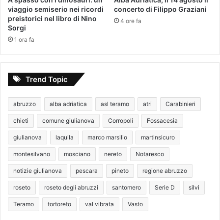
viaggio semiserio nei ricordi
concerto di Filippo Graziani
preistorici nel libro di Nino
4 ore fa
Sorgi
1 ora fa
Trend Topic
abruzzo
alba adriatica
asl teramo
atri
Carabinieri
chieti
comune giulianova
Corropoli
Fossacesia
giulianova
laquila
marco marsilio
martinsicuro
montesilvano
mosciano
nereto
Notaresco
notizie giulianova
pescara
pineto
regione abruzzo
roseto
roseto degli abruzzi
santomero
Serie D
silvi
Teramo
tortoreto
val vibrata
Vasto