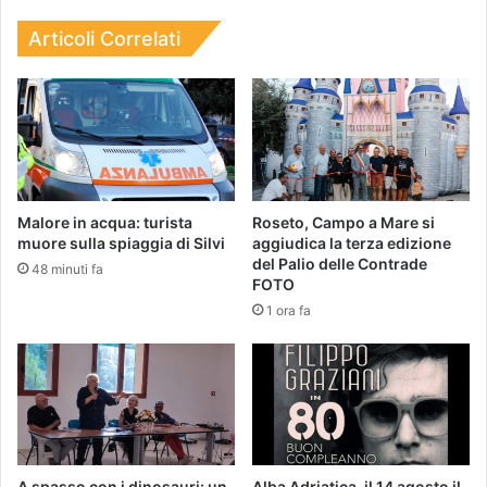
Articoli Correlati
Malore in acqua: turista
Roseto, Campo a Mare si
muore sulla spiaggia di Silvi
aggiudica la terza edizione
del Palio delle Contrade
48 minuti fa
FOTO
1 ora fa
A spasso con i dinosauri: un
Alba Adriatica, il 14 agosto il