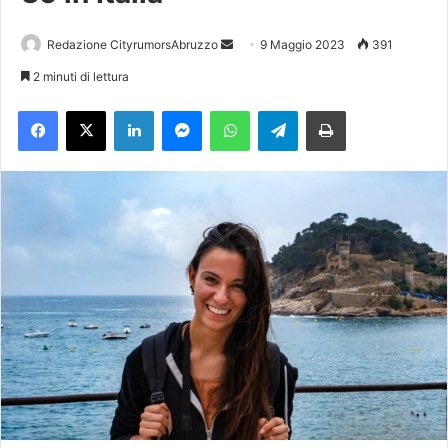
Redazione CityrumorsAbruzzo
I
9 Maggio 2023
391
n
2 minuti di lettura
v
Facebook
X
LinkedIn
Messenger
WhatsApp
Telegram
Stampa
i
a
u
n
'
e
m
a
i
l