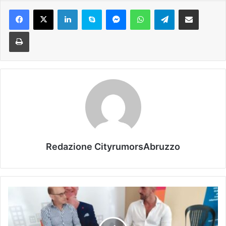
Facebook
X
LinkedIn
Skype
Messenger
WhatsApp
Telegram
Condividi via mail
Stampa
Redazione CityrumorsAbruzzo