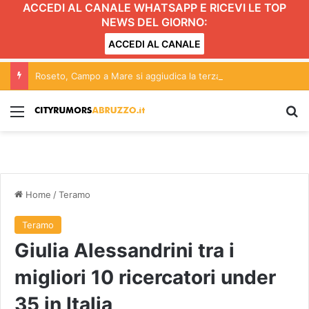
ACCEDI AL CANALE WHATSAPP E RICEVI LE TOP
NEWS DEL GIORNO:
ACCEDI AL CANALE
Roseto, Campo a Mare si aggiudica la terza edizione del Palio delle Contrade FOTO
Menu
C
Home
/
Teramo
Teramo
Giulia Alessandrini tra i
migliori 10 ricercatori under
35 in Italia