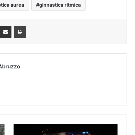
tica aurea
ginnastica ritmica
Condividi via mail
Stampa
Abruzzo