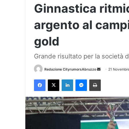
Ginnastica ritmi
argento al camp
gold
Grande risultato per la società d
Redazione CityrumorsAbruzzo
I
21 Novembr
n
Facebook
X
LinkedIn
Messenger
Stampa
v
i
a
u
n
'
e