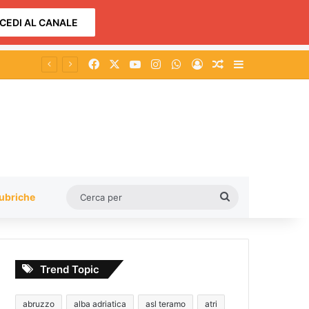
CEDI AL CANALE
Facebook
X
You Tube
Instagram
WhatsApp
Accedi
Un articolo a c
Barra lateral
zino
Cerca
ubriche
per
Trend Topic
abruzzo
alba adriatica
asl teramo
atri