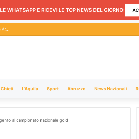
LE WHATSAPP E RICEVI LE TOP NEWS DEL GIORNO:
AC
Adricesta al 118 di Pescara una moto medica dedicata a Giampiero Pan
Chieti
L’Aquila
Sport
Abruzzo
News Nazionali
R
rgento al campionato nazionale gold