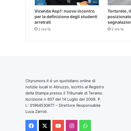
Vicenda Asp1: nuovo incontro
Tortoreto, i
per la definizione degli studenti
posizionato
arretrati
segnalazio
2 ore fa
2 ore fa
Cityrumors.it é un quotidiano online di
notizie locali in Abruzzo, iscritto al Registro
della Stampa presso il Tribunale di Teramo.
Iscrizione n 607 del 14 Luglio del 2009. P.
I.: 01964530677 – Direttore Responsabile
Luca Zarroli.
Facebook
X
You
Instagram
WhatsApp