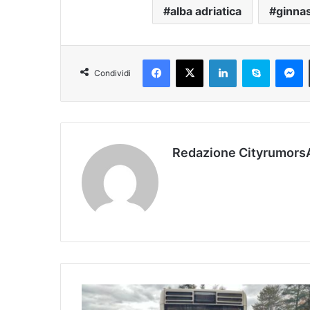
alba adriatica
ginnas
Facebook
X
LinkedIn
Skype
Messenger
Condividi
Redazione Cityrumors