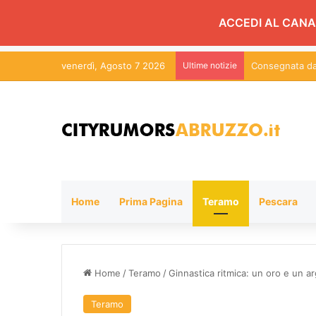
ACCEDI AL CANA
venerdì, Agosto 7 2026
Ultime notizie
Consegnata da 
Home
Prima Pagina
Teramo
Pescara
Home
/
Teramo
/
Ginnastica ritmica: un oro e un a
Teramo