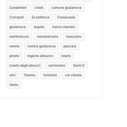
Carabinieri
chieti
comune giulianova
Corropoli
Eccellenza
Fossacesia
giulianova
laquila
marco marsilio
martinsicuro
montesilvano
mosciano
nereto
notizie giulianova
pescara
pineto
regione abruzzo
roseto
roseto degli abruzzi
santomero
Serie D
silvi
Teramo
tortoreto
val vibrata
Vasto