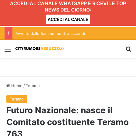
ACCEDI AL CANALE WHATSAPP E RICEVI LE TOP
NEWS DEL GIORNO:
ACCEDI AL CANALE
Avvolto dalle fiamme mentre accende il barbecue
Menu
C
Home
/
Teramo
Teramo
Futuro Nazionale: nasce il
Comitato costituente Teramo
763