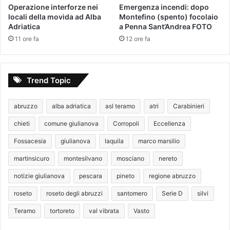
Operazione interforze nei
Emergenza incendi: dopo
locali della movida ad Alba
Montefino (spento) focolaio
Adriatica
a Penna Sant’Andrea FOTO
11 ore fa
12 ore fa
Trend Topic
abruzzo
alba adriatica
asl teramo
atri
Carabinieri
chieti
comune giulianova
Corropoli
Eccellenza
Fossacesia
giulianova
laquila
marco marsilio
martinsicuro
montesilvano
mosciano
nereto
notizie giulianova
pescara
pineto
regione abruzzo
roseto
roseto degli abruzzi
santomero
Serie D
silvi
Teramo
tortoreto
val vibrata
Vasto