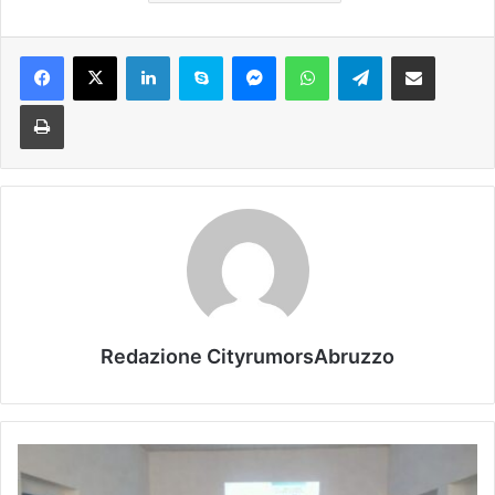
Facebook
X
LinkedIn
Skype
Messenger
WhatsApp
Telegram
Condividi via mail
Stampa
Redazione CityrumorsAbruzzo