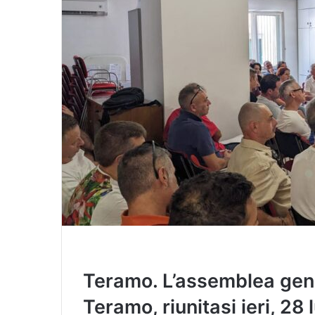
i
l
Teramo. L’assemblea gene
Teramo, riunitasi ieri, 28