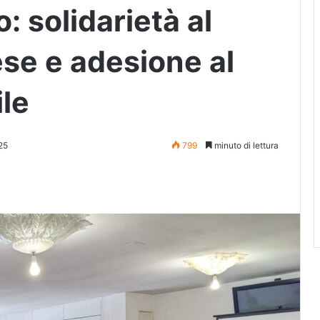
: solidarietà al
se e adesione al
ile
25
799
minuto di lettura