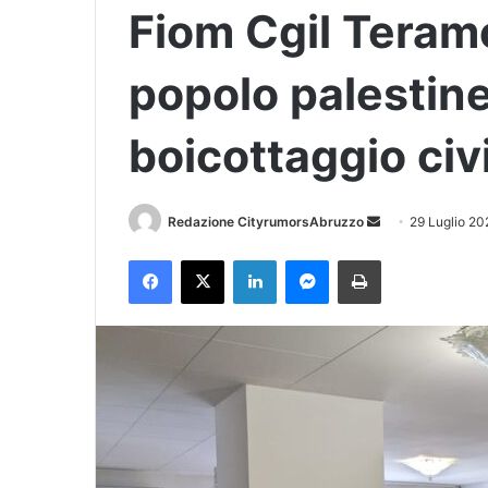
Fiom Cgil Teramo
popolo palestine
boicottaggio civ
Redazione CityrumorsAbruzzo
I
29 Luglio 20
n
Facebook
X
LinkedIn
Messenger
Stampa
v
i
a
u
n
'
e
m
a