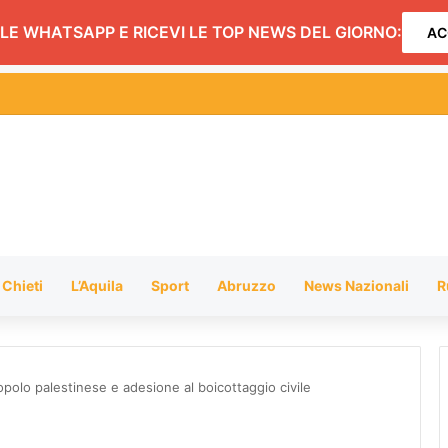
LE WHATSAPP E RICEVI LE TOP NEWS DEL GIORNO:
AC
hiusura dei negozi alimentari del centro entro le 20.30: l’ordinanza
Chieti
L’Aquila
Sport
Abruzzo
News Nazionali
R
opolo palestinese e adesione al boicottaggio civile