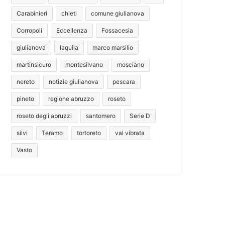
Carabinieri
chieti
comune giulianova
Corropoli
Eccellenza
Fossacesia
giulianova
laquila
marco marsilio
martinsicuro
montesilvano
mosciano
nereto
notizie giulianova
pescara
pineto
regione abruzzo
roseto
roseto degli abruzzi
santomero
Serie D
silvi
Teramo
tortoreto
val vibrata
Vasto