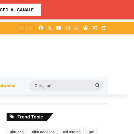
CEDI AL CANALE
Facebook
X
You Tube
Instagram
WhatsApp
Accedi
Un articolo a c
Barra lateral
Cerca
ubriche
per
Trend Topic
abruzzo
alba adriatica
asl teramo
atri