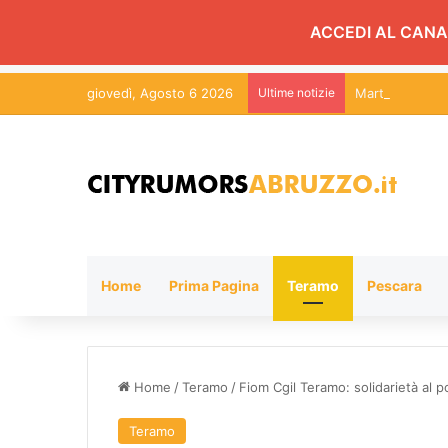
ACCEDI AL CANA
giovedì, Agosto 6 2026
Ultime notizie
Martinsicuro, c
Home
Prima Pagina
Teramo
Pescara
Home
/
Teramo
/
Fiom Cgil Teramo: solidarietà al p
Teramo