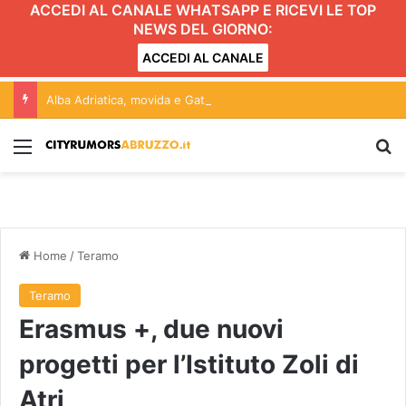
ACCEDI AL CANALE WHATSAPP E RICEVI LE TOP
NEWS DEL GIORNO:
ACCEDI AL CANALE
Alba Adriatica, movida e Gattopardo: conferenza aperta alle forze politiche. L’incontro
Menu
C
Home
/
Teramo
Teramo
Erasmus +, due nuovi
progetti per l’Istituto Zoli di
Atri