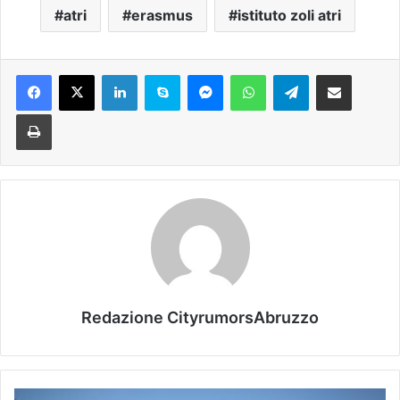
atri
erasmus
istituto zoli atri
Facebook
X
LinkedIn
Skype
Messenger
WhatsApp
Telegram
Condividi via mail
Stampa
Redazione CityrumorsAbruzzo