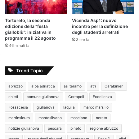
Tortoreto, la seconda
Vicenda Asp1: nuovo
edizione della “festa
incontro per la definizione
gialloblù”: iniziativa in
degli studenti arretrati
programma il 22 agosto
3 ore fa
46 minuti fa
Trend Topic
abruzzo
alba adriatica
asl teramo
atri
Carabinieri
chieti
comune giulianova
Corropoli
Eccellenza
Fossacesia
giulianova
laquila
marco marsilio
martinsicuro
montesilvano
mosciano
nereto
notizie giulianova
pescara
pineto
regione abruzzo
roseto
roseto degli abruzzi
santomero
Serie D
silvi