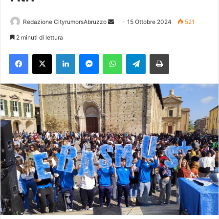
Redazione CityrumorsAbruzzo
I
15 Ottobre 2024
521
n
2 minuti di lettura
v
Facebook
X
LinkedIn
Messenger
WhatsApp
Telegram
Stampa
i
a
u
n
'
e
m
a
i
l