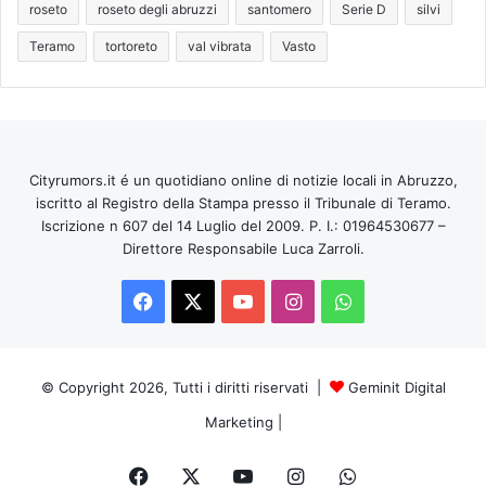
roseto
roseto degli abruzzi
santomero
Serie D
silvi
Teramo
tortoreto
val vibrata
Vasto
Cityrumors.it é un quotidiano online di notizie locali in Abruzzo,
iscritto al Registro della Stampa presso il Tribunale di Teramo.
Iscrizione n 607 del 14 Luglio del 2009. P. I.: 01964530677 –
Direttore Responsabile Luca Zarroli.
Facebook
X
You
Instagram
WhatsApp
Tube
© Copyright 2026, Tutti i diritti riservati |
Geminit Digital
Marketing
|
Facebook
X
You
Instagram
WhatsApp