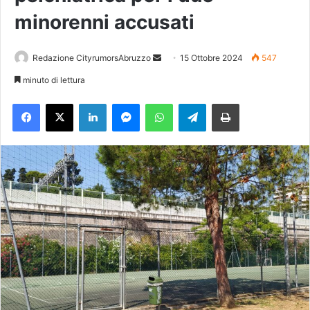
minorenni accusati
Redazione CityrumorsAbruzzo
I
15 Ottobre 2024
547
n
minuto di lettura
v
Facebook
X
LinkedIn
Messenger
WhatsApp
Telegram
Stampa
i
a
u
n
'
e
m
a
i
l