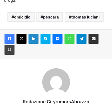
droga.
omicidio
pescara
thomas luciani
Facebook
X
LinkedIn
Skype
Messenger
WhatsApp
Telegram
Condividi via mail
Stampa
Redazione CityrumorsAbruzzo