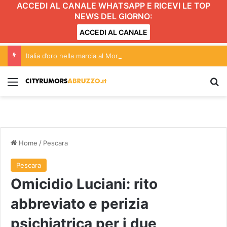
ACCEDI AL CANALE WHATSAPP E RICEVI LE TOP
NEWS DEL GIORNO:
ACCEDI AL CANALE
Italia d’oro nella marcia al Mondiale under20 con l’abruzzese Serena Di Fabio
Menu
C
Home
/
Pescara
Pescara
Omicidio Luciani: rito
abbreviato e perizia
psichiatrica per i due