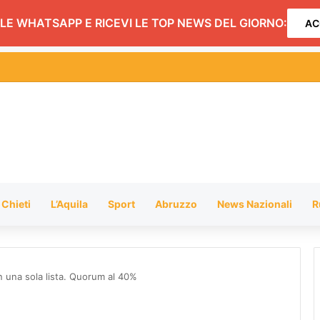
LE WHATSAPP E RICEVI LE TOP NEWS DEL GIORNO:
AC
hiusura dei negozi alimentari del centro entro le 20.30: l’ordinanza
Chieti
L’Aquila
Sport
Abruzzo
News Nazionali
R
n una sola lista. Quorum al 40%