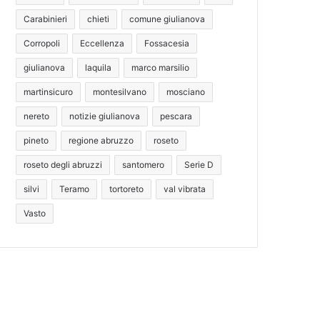
Carabinieri
chieti
comune giulianova
Corropoli
Eccellenza
Fossacesia
giulianova
laquila
marco marsilio
martinsicuro
montesilvano
mosciano
nereto
notizie giulianova
pescara
pineto
regione abruzzo
roseto
roseto degli abruzzi
santomero
Serie D
silvi
Teramo
tortoreto
val vibrata
Vasto