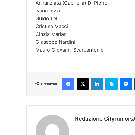
Annunziata (Gabriella) Di Pietro
Ivano Iozzi
Guido Lelii
Cristina Macci
Cinzia Mariani
Giuseppe Nardini
Mauro Giovanni Scarpantonio
Facebook
X
LinkedIn
Skype
Messenger
Condividi
Redazione Cityrumors