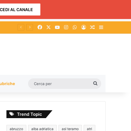
CEDI AL CANALE
Facebook
X
You Tube
Instagram
WhatsApp
Accedi
Un articolo a c
Barra lateral
Cerca
ubriche
per
Trend Topic
abruzzo
alba adriatica
asl teramo
atri