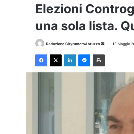
Elezioni Controg
una sola lista. 
Redazione CityrumorsAbruzzo
I
13 Maggio 
n
Facebook
X
LinkedIn
Messenger
Stampa
v
i
a
u
n
'
e
m
a
i
l