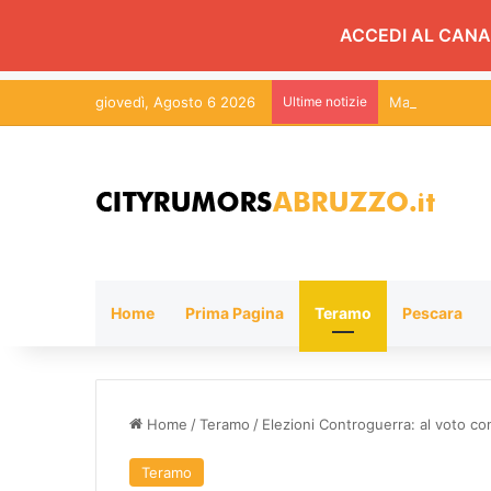
ACCEDI AL CANA
giovedì, Agosto 6 2026
Ultime notizie
Martinsicuro, c
Home
Prima Pagina
Teramo
Pescara
Home
/
Teramo
/
Elezioni Controguerra: al voto co
Teramo