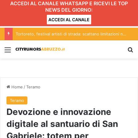
ACCEDI AL CANALE WHATSAPP E RICEVI LE TOP
NEWS DEL GIORNO:
ACCEDI AL CANALE
Tortoreto, festival artisti di strada: scattano limitazioni nella zona centrale del lungomare
Menu
C
Home
/
Teramo
Teramo
Devozione e innovazione
digitale al santuario di San
Gabriele: totem per