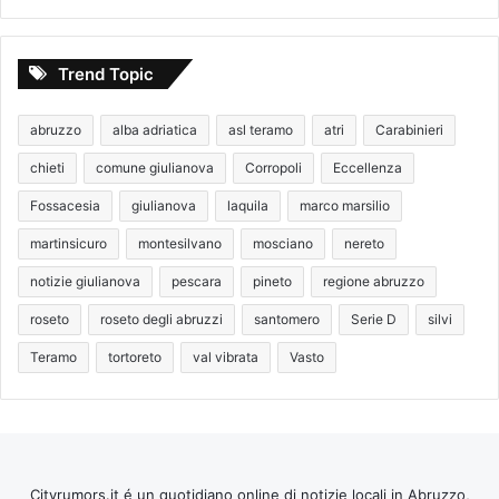
Trend Topic
abruzzo
alba adriatica
asl teramo
atri
Carabinieri
chieti
comune giulianova
Corropoli
Eccellenza
Fossacesia
giulianova
laquila
marco marsilio
martinsicuro
montesilvano
mosciano
nereto
notizie giulianova
pescara
pineto
regione abruzzo
roseto
roseto degli abruzzi
santomero
Serie D
silvi
Teramo
tortoreto
val vibrata
Vasto
Cityrumors.it é un quotidiano online di notizie locali in Abruzzo,