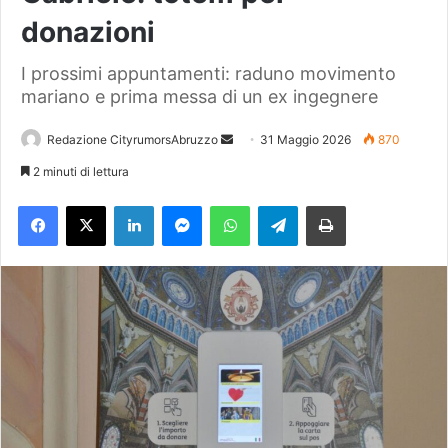
donazioni
I prossimi appuntamenti: raduno movimento
mariano e prima messa di un ex ingegnere
Redazione CityrumorsAbruzzo
I
31 Maggio 2026
870
n
2 minuti di lettura
v
Facebook
X
LinkedIn
Messenger
WhatsApp
Telegram
Stampa
i
a
u
n
'
e
m
a
i
l