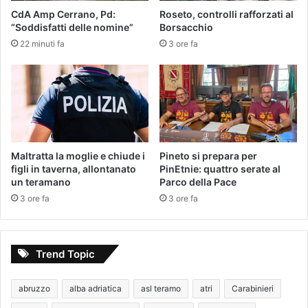
CdA Amp Cerrano, Pd:
Roseto, controlli rafforzati al
“Soddisfatti delle nomine”
Borsacchio
22 minuti fa
3 ore fa
Maltratta la moglie e chiude i
Pineto si prepara per
figli in taverna, allontanato
PinEtnie: quattro serate al
un teramano
Parco della Pace
3 ore fa
3 ore fa
Trend Topic
abruzzo
alba adriatica
asl teramo
atri
Carabinieri