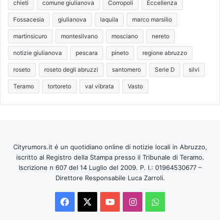
chieti
comune giulianova
Corropoli
Eccellenza
Fossacesia
giulianova
laquila
marco marsilio
martinsicuro
montesilvano
mosciano
nereto
notizie giulianova
pescara
pineto
regione abruzzo
roseto
roseto degli abruzzi
santomero
Serie D
silvi
Teramo
tortoreto
val vibrata
Vasto
Cityrumors.it é un quotidiano online di notizie locali in Abruzzo,
iscritto al Registro della Stampa presso il Tribunale di Teramo.
Iscrizione n 607 del 14 Luglio del 2009. P. I.: 01964530677 –
Direttore Responsabile Luca Zarroli.
Facebook
X
You
Instagram
WhatsApp