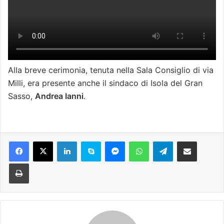
Alla breve cerimonia, tenuta nella Sala Consiglio di via
Milli, era presente anche il sindaco di Isola del Gran
Sasso,
Andrea Ianni
.
Facebook
X
LinkedIn
Skype
Messenger
WhatsApp
Telegram
Condividi via mail
Stampa