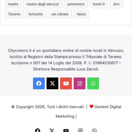
roseto
roseto degli abruzzi
santomero
Serie D
silvi
Teramo
tortoreto
val vibrata
Vasto
Cityrumors.it é un quotidiano online di notizie locali in Abruzzo,
iscritto al Registro della Stampa presso il Tribunale di Teramo.
Iscrizione n 607 del 14 Luglio del 2009. P. I.: 01964530677 –
Direttore Responsabile Luca Zarroli.
Facebook
X
You
Instagram
WhatsApp
Tube
© Copyright 2026, Tutti i diritti riservati |
Geminit Digital
Marketing
|
Facebook
X
You
Instagram
WhatsApp