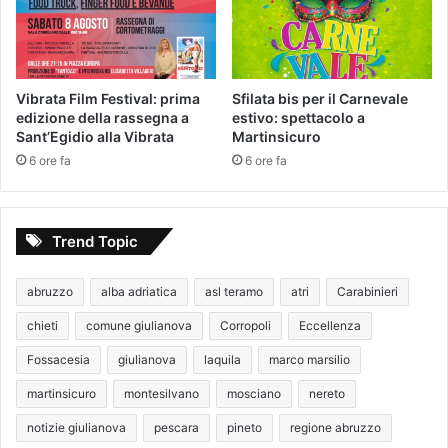
Vibrata Film Festival: prima
Sfilata bis per il Carnevale
edizione della rassegna a
estivo: spettacolo a
Sant’Egidio alla Vibrata
Martinsicuro
6 ore fa
6 ore fa
Trend Topic
abruzzo
alba adriatica
asl teramo
atri
Carabinieri
chieti
comune giulianova
Corropoli
Eccellenza
Fossacesia
giulianova
laquila
marco marsilio
martinsicuro
montesilvano
mosciano
nereto
notizie giulianova
pescara
pineto
regione abruzzo