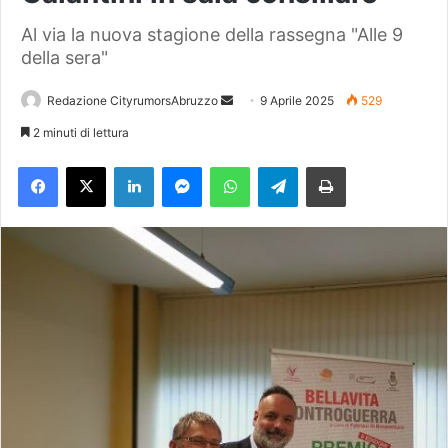
Al via la nuova stagione della rassegna "Alle 9
della sera"
Redazione CityrumorsAbruzzo
I
9 Aprile 2025
529
n
2 minuti di lettura
v
Facebook
X
LinkedIn
Messenger
WhatsApp
Telegram
Stampa
i
a
u
n
'
e
m
a
i
l