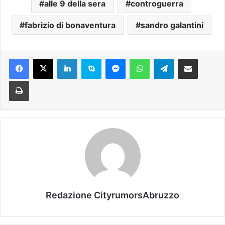
alle 9 della sera
controguerra
fabrizio di bonaventura
sandro galantini
Facebook
X
LinkedIn
Skype
Messenger
WhatsApp
Telegram
Condividi via mail
Stampa
Redazione CityrumorsAbruzzo