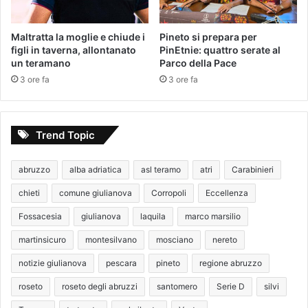
Maltratta la moglie e chiude i
Pineto si prepara per
figli in taverna, allontanato
PinEtnie: quattro serate al
un teramano
Parco della Pace
3 ore fa
3 ore fa
Trend Topic
abruzzo
alba adriatica
asl teramo
atri
Carabinieri
chieti
comune giulianova
Corropoli
Eccellenza
Fossacesia
giulianova
laquila
marco marsilio
martinsicuro
montesilvano
mosciano
nereto
notizie giulianova
pescara
pineto
regione abruzzo
roseto
roseto degli abruzzi
santomero
Serie D
silvi