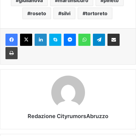
giulianova
martinsicuro
pineto
roseto
silvi
tortoreto
Facebook
X
LinkedIn
Skype
Messenger
WhatsApp
Telegram
Condividi via mail
Stampa
Redazione CityrumorsAbruzzo