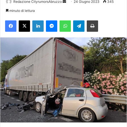
Redazione CityrumorsAbruzzo
I
24 Giugno 2023
345
n
minuto di lettura
v
Facebook
X
LinkedIn
Messenger
WhatsApp
Telegram
Stampa
i
a
u
n
'
e
m
a
i
l