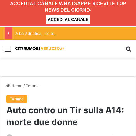
ACCEDI AL CANALE WHATSAPP E RICEVI LE TOP
NEWS DEL GIORNO:
ACCEDI AL CANALE
Alba Adriatica, lite all’esterno del locale: giovane finisce in ospedale
Menu
C
Home
/
Teramo
Teramo
Auto contro un Tir sulla A14:
morte due donne