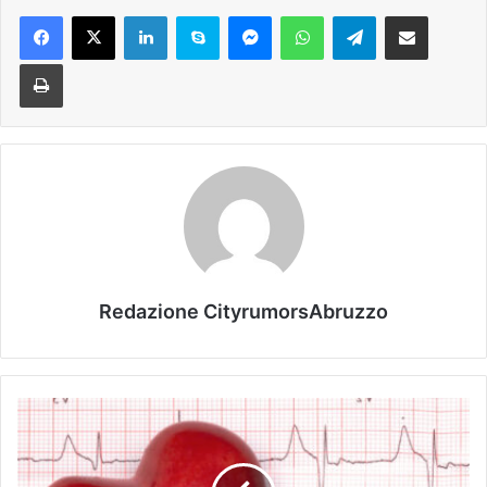
Facebook
X
LinkedIn
Skype
Messenger
WhatsApp
Telegram
Condividi via mail
Stampa
Redazione CityrumorsAbruzzo