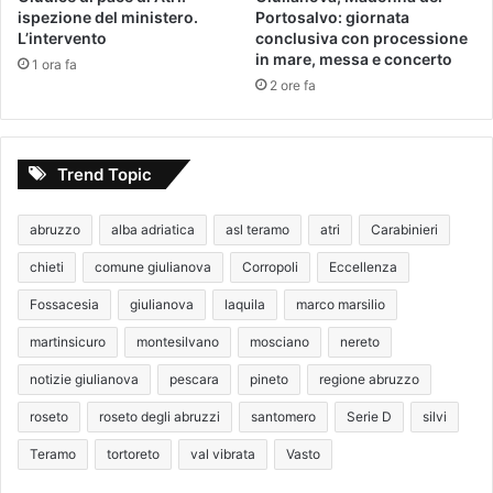
ispezione del ministero.
Portosalvo: giornata
L’intervento
conclusiva con processione
in mare, messa e concerto
1 ora fa
2 ore fa
Trend Topic
abruzzo
alba adriatica
asl teramo
atri
Carabinieri
chieti
comune giulianova
Corropoli
Eccellenza
Fossacesia
giulianova
laquila
marco marsilio
martinsicuro
montesilvano
mosciano
nereto
notizie giulianova
pescara
pineto
regione abruzzo
roseto
roseto degli abruzzi
santomero
Serie D
silvi
Teramo
tortoreto
val vibrata
Vasto