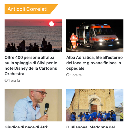
Articoli Correlati
​Oltre 400 persone all’alba
Alba Adriatica, lite all’esterno
sulla spiaggia di Silvi per le
del locale: giovane finisce in
note Disney della Cartoons
ospedale
Orchestra
1 ora fa
1 ora fa
Giudice di pace di Atri:
Giulianova, Madonna del