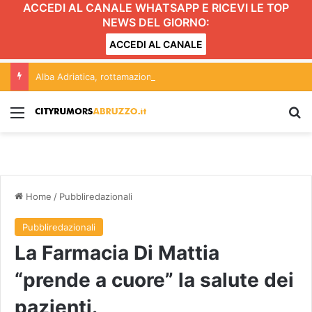
ACCEDI AL CANALE WHATSAPP E RICEVI LE TOP
NEWS DEL GIORNO:
ACCEDI AL CANALE
Alba Adriatica, rottamazione quinquies. Un dato è chiaro: “amministrazione ha deciso di non aderire”
Menu
C
Home
/
Pubbliredazionali
Pubbliredazionali
La Farmacia Di Mattia
“prende a cuore” la salute dei
pazienti.