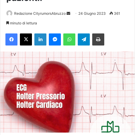
Redazione CityrumorsAbruzzo
I
24 Giugno 2023
361
n
minuto di lettura
v
Facebook
X
LinkedIn
Messenger
WhatsApp
Telegram
Stampa
i
a
u
n
'
e
m
a
i
l