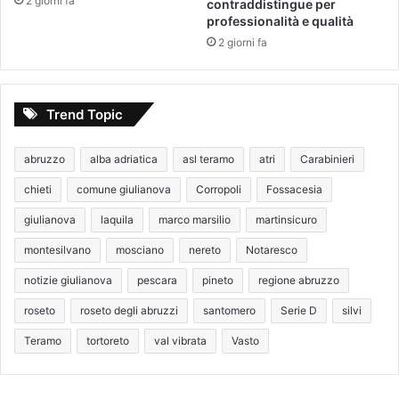
2 giorni fa
contraddistingue per
professionalità e qualità
2 giorni fa
Trend Topic
abruzzo
alba adriatica
asl teramo
atri
Carabinieri
chieti
comune giulianova
Corropoli
Fossacesia
giulianova
laquila
marco marsilio
martinsicuro
montesilvano
mosciano
nereto
Notaresco
notizie giulianova
pescara
pineto
regione abruzzo
roseto
roseto degli abruzzi
santomero
Serie D
silvi
Teramo
tortoreto
val vibrata
Vasto