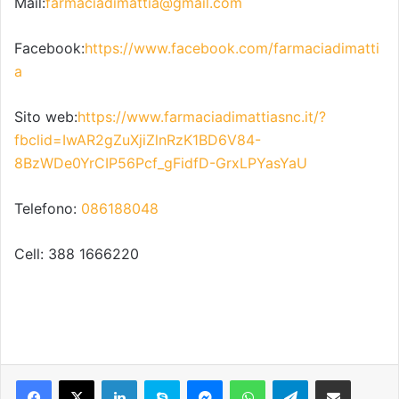
Mail:
farmaciadimattia@gmail.com
Facebook:
https://www.facebook.com/farmaciadimatti
a
Sito web:
https://www.farmaciadimattiasnc.it/?
fbclid=IwAR2gZuXjiZlnRzK1BD6V84-
8BzWDe0YrCIP56Pcf_gFidfD-GrxLPYasYaU
Telefono:
086188048
Cell: 388 1666220
Facebook
X
LinkedIn
Skype
Messenger
WhatsApp
Telegram
Condividi via mail