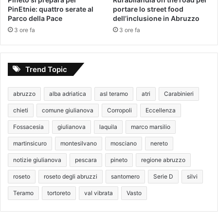
PinEtnie: quattro serate al
portare lo street food
Parco della Pace
dell’inclusione in Abruzzo
3 ore fa
3 ore fa
Trend Topic
abruzzo
alba adriatica
asl teramo
atri
Carabinieri
chieti
comune giulianova
Corropoli
Eccellenza
Fossacesia
giulianova
laquila
marco marsilio
martinsicuro
montesilvano
mosciano
nereto
notizie giulianova
pescara
pineto
regione abruzzo
roseto
roseto degli abruzzi
santomero
Serie D
silvi
Teramo
tortoreto
val vibrata
Vasto