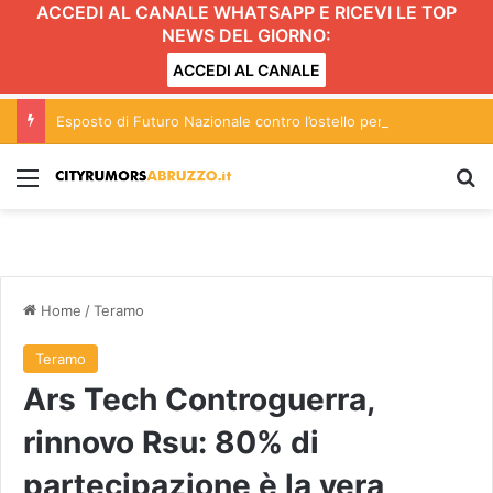
ACCEDI AL CANALE WHATSAPP E RICEVI LE TOP
NEWS DEL GIORNO:
ACCEDI AL CANALE
Esposto di Futuro Nazionale contro l’ostello per migranti vittime di caporalato a Pescara
Menu
C
Home
/
Teramo
Teramo
Ars Tech Controguerra,
rinnovo Rsu: 80% di
partecipazione è la vera