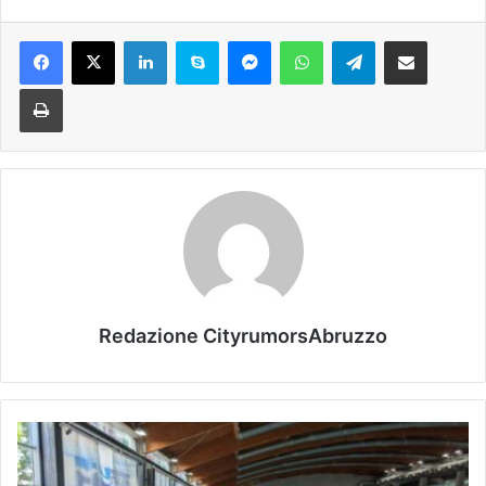
Facebook
X
LinkedIn
Skype
Messenger
WhatsApp
Telegram
Condividi via mail
Stampa
Redazione CityrumorsAbruzzo