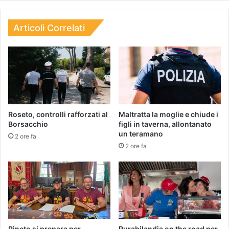
Articoli Correlati
Roseto, controlli rafforzati al
Maltratta la moglie e chiude i
Borsacchio
figli in taverna, allontanato
un teramano
2 ore fa
2 ore fa
Pineto si prepara per
Rurabilandia on the road per