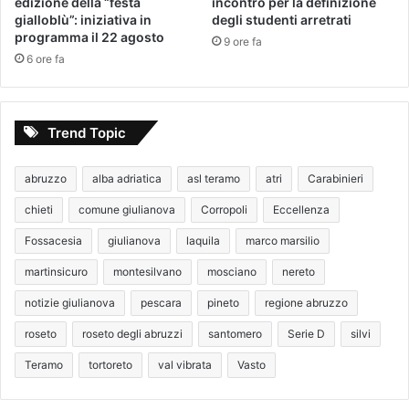
edizione della “festa
incontro per la definizione
gialloblù”: iniziativa in
degli studenti arretrati
programma il 22 agosto
9 ore fa
6 ore fa
Trend Topic
abruzzo
alba adriatica
asl teramo
atri
Carabinieri
chieti
comune giulianova
Corropoli
Eccellenza
Fossacesia
giulianova
laquila
marco marsilio
martinsicuro
montesilvano
mosciano
nereto
notizie giulianova
pescara
pineto
regione abruzzo
roseto
roseto degli abruzzi
santomero
Serie D
silvi
Teramo
tortoreto
val vibrata
Vasto