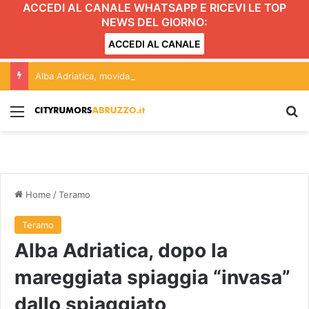
ACCEDI AL CANALE WHATSAPP E RICEVI LE TOP
NEWS DEL GIORNO:
ACCEDI AL CANALE
Alba Adriatica, movida e Gattopardo: conferenza aperta alle forze politiche. L’incontro
Menu
C
Home
/
Teramo
Teramo
Alba Adriatica, dopo la
mareggiata spiaggia “invasa”
dallo spiaggiato