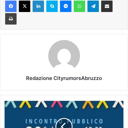
Facebook
X
LinkedIn
Skype
Messenger
WhatsApp
Telegram
Condividi via mail
Stampa
Redazione CityrumorsAbruzzo