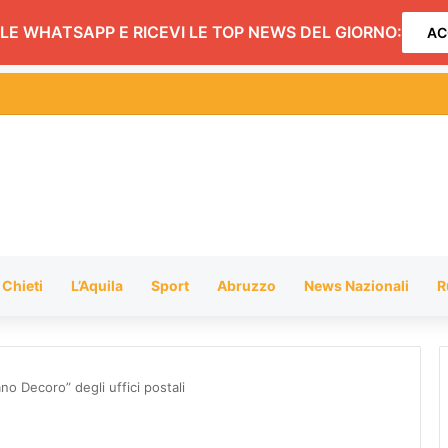
LE WHATSAPP E RICEVI LE TOP NEWS DEL GIORNO:
AC
onaventura (Pd): “Bene il ritiro del project financing, ora politiche per i 
Chieti
L’Aquila
Sport
Abruzzo
News Nazionali
R
ano Decoro” degli uffici postali