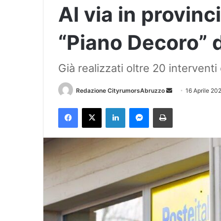
Al via in provinc
“Piano Decoro” de
Già realizzati oltre 20 intervent
Redazione CityrumorsAbruzzo
I
16 Aprile 20
n
Facebook
X
LinkedIn
Messenger
Stampa
v
i
a
u
n
'
e
m
a
i