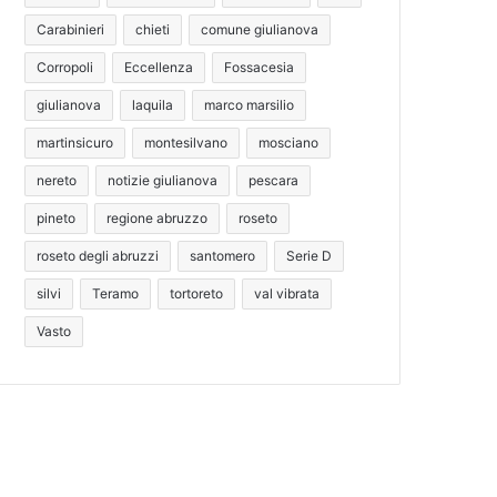
Carabinieri
chieti
comune giulianova
Corropoli
Eccellenza
Fossacesia
giulianova
laquila
marco marsilio
martinsicuro
montesilvano
mosciano
nereto
notizie giulianova
pescara
pineto
regione abruzzo
roseto
roseto degli abruzzi
santomero
Serie D
silvi
Teramo
tortoreto
val vibrata
Vasto