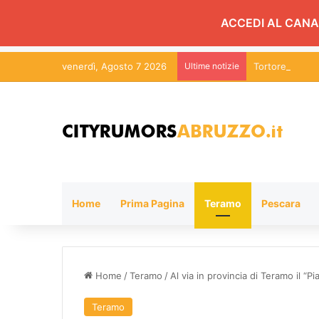
ACCEDI AL CANA
venerdì, Agosto 7 2026
Ultime notizie
Tortoreto, Di B
Home
Prima Pagina
Teramo
Pescara
Home
/
Teramo
/
Al via in provincia di Teramo il “Pi
Teramo