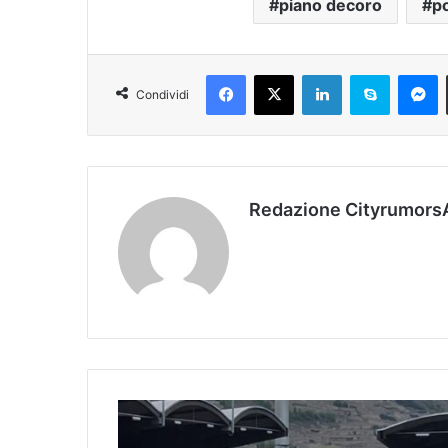
piano decoro
po
Facebook
X
LinkedIn
Skype
Messenger
Condividi
Redazione Cityrumors