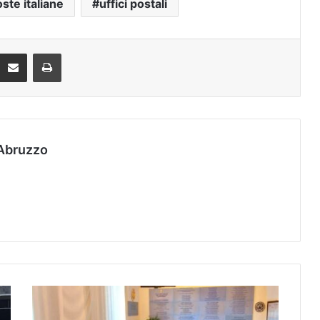
ste italiane
uffici postali
Condividi via mail
Stampa
Abruzzo