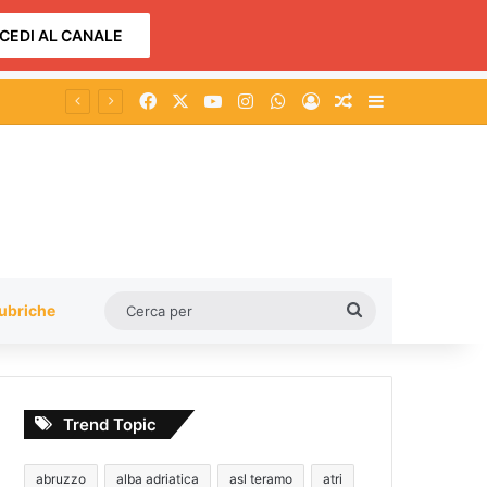
CEDI AL CANALE
Facebook
X
You Tube
Instagram
WhatsApp
Accedi
Un articolo a c
Barra lateral
giovani”
Cerca
ubriche
per
Trend Topic
abruzzo
alba adriatica
asl teramo
atri